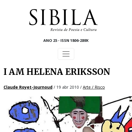
Skip to main content
ANO 25 - ISSN 1806-289X
I AM HELENA ERIKSSON
Claude Royet-Journoud
/ 19 abr 2010 /
Arte / Risco