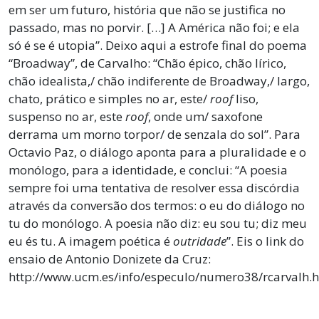
em ser um futuro, história que não se justifica no
passado, mas no porvir. […] A América não foi; e ela
só é se é utopia”. Deixo aqui a estrofe final do poema
“Broadway”, de Carvalho: “Chão épico, chão lírico,
chão idealista,/ chão indiferente de Broadway,/ largo,
chato, prático e simples no ar, este/
roof
liso,
suspenso no ar, este
roof
, onde um/ saxofone
derrama um morno torpor/ de senzala do sol”. Para
Octavio Paz, o diálogo aponta para a pluralidade e o
monólogo, para a identidade, e conclui: “A poesia
sempre foi uma tentativa de resolver essa discórdia
através da conversão dos termos: o eu do diálogo no
tu do monólogo. A poesia não diz: eu sou tu; diz meu
eu és tu. A imagem poética é
outridade
”. Eis o link do
ensaio de Antonio Donizete da Cruz:
http://www.ucm.es/info/especulo/numero38/rcarvalh.h