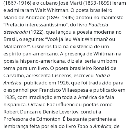
(1867-1916) e o cubano José Martí (1853-1895) leram
e admiraram Walt Whitman. O poeta brasileiro
Mário de Andrade (1893-1945) anotou no manifesto
“Prefácio interessantíssimo”, do livro
Pauliceia
desvairada
(1922), que lançou a poesia moderna no
Brasil, o seguinte: “Você já leu Walt Whitman? ou
Mallarmé?”. Cisneros fala na existência de um
espírito pan-americano. A presença de Whitman na
poesia hispano-americana, diz ela, seria um bom
tema para um livro. O poeta brasileiro Ronald de
Carvalho, acrescenta Cisneros, escreveu
Toda a
América
, publicado em 1926, que foi traduzido para
o espanhol por Francisco Villaespesa e publicado em
1935, com irradiação em toda a América de fala
hispânica. Octavio Paz influenciou poetas como
Robert Duncan e Denise Levertov, conclui a
Professora de Edmonton. É bastante pertinente a
lembrança feita por ela do livro
Toda a América
, de