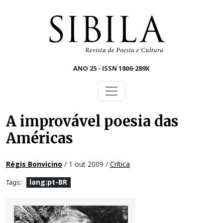
Skip to main content
ANO 25 - ISSN 1806-289X
A improvável poesia das
Américas
Régis Bonvicino
/ 1 out 2009 /
Crítica
lang:pt-BR
Tags: