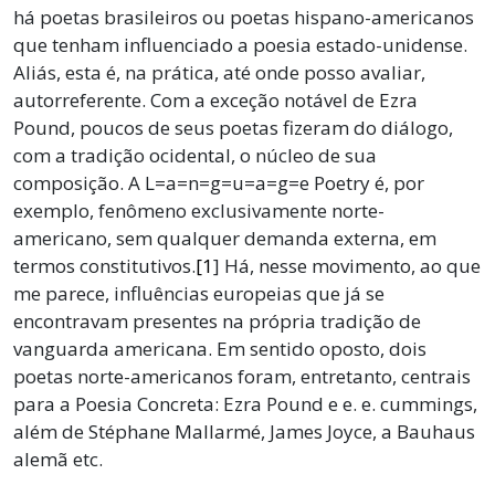
há poetas brasileiros ou poetas hispano-americanos
que tenham influenciado a poesia estado-unidense.
Aliás, esta é, na prática, até onde posso avaliar,
autorreferente. Com a exceção notável de Ezra
Pound, poucos de seus poetas fizeram do diálogo,
com a tradição ocidental, o núcleo de sua
composição. A L=a=n=g=u=a=g=e Poetry é, por
exemplo, fenômeno exclusivamente norte-
americano, sem qualquer demanda externa, em
termos constitutivos.
[1
] Há, nesse movimento, ao que
me parece, influências europeias que já se
encontravam presentes na própria tradição de
vanguarda americana. Em sentido oposto, dois
poetas norte-americanos foram, entretanto, centrais
para a Poesia Concreta: Ezra Pound e e. e. cummings,
além de Stéphane Mallarmé, James Joyce, a Bauhaus
alemã etc.