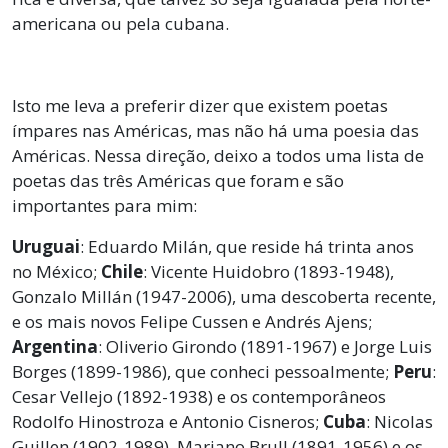
americana ou pela cubana.
Isto me leva a preferir dizer que existem poetas
ímpares nas Américas, mas não há uma poesia das
Américas. Nessa direção, deixo a todos uma lista de
poetas das três Américas que foram e são
importantes para mim:
Uruguai
: Eduardo Milán, que reside há trinta anos
no México;
Chile
: Vicente Huidobro (1893-1948),
Gonzalo Millán (1947-2006), uma descoberta recente,
e os mais novos Felipe Cussen e Andrés Ajens;
Argentina
: Oliverio Girondo (1891-1967) e Jorge Luis
Borges (1899-1986), que conheci pessoalmente;
Peru
:
Cesar Vellejo (1892-1938) e os contemporâneos
Rodolfo Hinostroza e Antonio Cisneros;
Cuba
: Nicolas
Guillen (1902-1989), Mariano Brull (1891-1956) e os