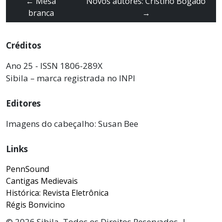
←
Mesa
Novos autores: Cristino Bogado
branca
→
Créditos
Ano 25 - ISSN 1806-289X
Sibila – marca registrada no INPI
Editores
Imagens do cabeçalho: Susan Bee
Links
PennSound
Cantigas Medievais
Histórica: Revista Eletrônica
Régis Bonvicino
© 2026 Sibila. Todos os Direitos Reservados. |