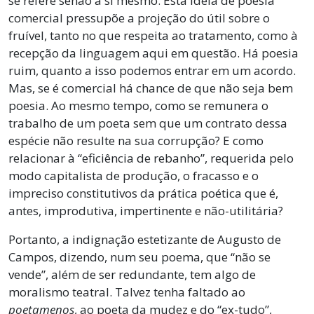
se refere senão a si mesmo. Esta ideia de poesia
comercial pressupõe a projeção do útil sobre o
fruível, tanto no que respeita ao tratamento, como à
recepção da linguagem aqui em questão. Há poesia
ruim, quanto a isso podemos entrar em um acordo.
Mas, se é comercial há chance de que não seja bem
poesia. Ao mesmo tempo, como se remunera o
trabalho de um poeta sem que um contrato dessa
espécie não resulte na sua corrupção? E como
relacionar à “eficiência de rebanho”, requerida pelo
modo capitalista de produção, o fracasso e o
impreciso constitutivos da prática poética que é,
antes, improdutiva, impertinente e não-utilitária?
Portanto, a indignação estetizante de Augusto de
Campos, dizendo, num seu poema, que “não se
vende”, além de ser redundante, tem algo de
moralismo teatral. Talvez tenha faltado ao
poetamenos
, ao poeta da mudez e do “ex-tudo”,