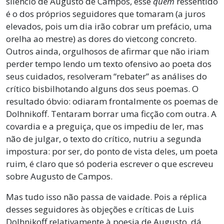
silêncio de Augusto de Campos, esse
quem
ressentido
é o dos próprios seguidores que tomaram (a juros
elevados, pois um dia irão cobrar um prefácio, uma
orelha ao mestre) as dores do vietcong concreto.
Outros ainda, orgulhosos de afirmar que não iriam
perder tempo lendo um texto ofensivo ao poeta dos
seus cuidados, resolveram “rebater” as análises do
crítico bisbilhotando alguns dos seus poemas. O
resultado óbvio: odiaram frontalmente os poemas de
Dolhnikoff. Tentaram borrar uma ficção com outra. A
covardia e a preguiça, que os impediu de ler, mas
não de julgar, o texto do crítico, nutriu a segunda
impostura: por ser, do ponto de vista deles, um poeta
ruim, é claro que só poderia escrever o que escreveu
sobre Augusto de Campos.
Mas tudo isso não passa de vaidade. Pois a réplica
desses seguidores às objeções e críticas de Luis
Dolhnikoff relativamente à poesia de Augusto, dá