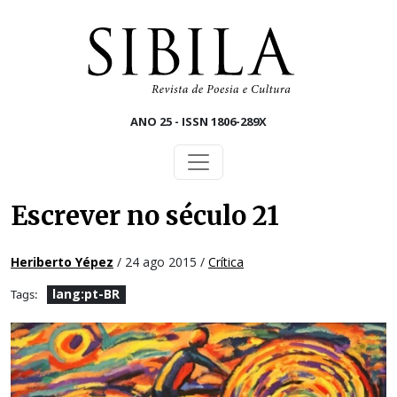
Skip to main content
ANO 25 - ISSN 1806-289X
Escrever no século 21
Heriberto Yépez
/ 24 ago 2015 /
Crítica
lang:pt-BR
Tags: