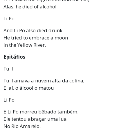
Alas, he died of alcohol
Li Po
And Li Po also died drunk.
He tried to embrace a moon
In the Yellow River.
Epitáfios
Fu I
Fu I amava a nuvem alta da colina,
E, aí, o álcool o matou
Li Po
E Li Po morreu bêbado também.
Ele tentou abraçar uma lua
No Rio Amarelo.