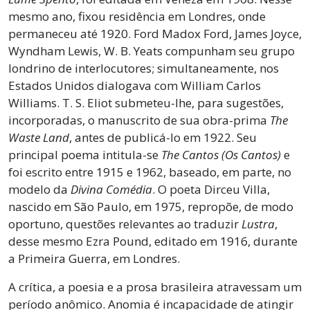
mesmo ano, fixou residência em Londres, onde
permaneceu até 1920. Ford Madox Ford, James Joyce,
Wyndham Lewis, W. B. Yeats compunham seu grupo
londrino de interlocutores; simultaneamente, nos
Estados Unidos dialogava com William Carlos
Williams. T. S. Eliot submeteu-lhe, para sugestões,
incorporadas, o manuscrito de sua obra-prima
The
Waste Land
, antes de publicá-lo em 1922. Seu
principal poema intitula-se
The Cantos (Os Cantos)
e
foi escrito entre 1915 e 1962, baseado, em parte, no
modelo da
Divina Comédia
. O poeta Dirceu Villa,
nascido em São Paulo, em 1975, repropõe, de modo
oportuno, questões relevantes ao traduzir
Lustra
,
desse mesmo Ezra Pound, editado em 1916, durante
a Primeira Guerra, em Londres.
A crítica, a poesia e a prosa brasileira atravessam um
período anômico. Anomia é incapacidade de atingir