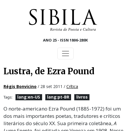
Skip to main content
ANO 25 - ISSN 1806-289X
Lustra, de Ezra Pound
Régis Bonvicino
/ 28 set 2011 /
Crítica
lang:en-US
lang:pt-BR
livros
Tags:
O norte-americano Ezra Pound (1885-1972) foi um
dos mais importantes poetas, tradutores e críticos
literários do século XX. Sua primeira coletânea,
A
Lume Spento
, foi editada em Veneza em 1908. Nesse