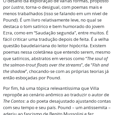
O desafio da exploração de várias formas, proposto
por
Lustra
, torna-o desigual, com poemas mais e
menos trabalhados (isso se falando em um nível de
Pound). É um livro relativamente leve, no qual se
destaca o tom satírico e bem humorado do jovem
Ezra, como em “Saudação segunda”, entre muitos. É
fácil criticar uma tradução depois de feita. É a velha
questão baudelairiana do leitor hipócrita. Existem
poemas nessa coletânea que entendo serem, mesmo
que satíricos, abstratos em versos como “
The soul of
the salmon-trout floats over the streams
”, de “
Fish and
the shadow
”, chocando-se com as próprias teorias já
então esboçadas por Pound.
Por fim, há uma tópica relevantíssima que Villa
repropõe ao cenário anômico ao traduzir o autor de
The Cantos
: a do poeta desajustado ajustando contas
com seu tempo e seu país. Pound – um antissemita –
aderiu ao fascismo de Benito Mussolini e fez