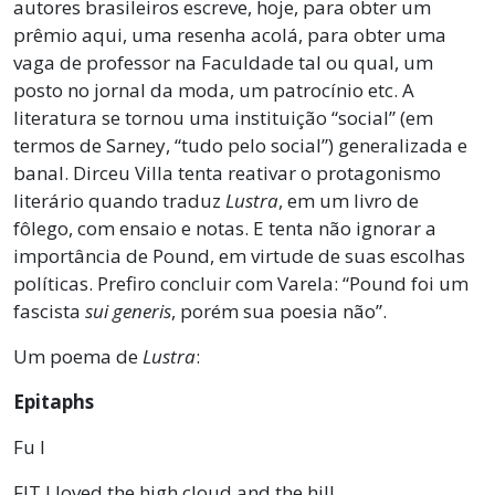
autores brasileiros escreve, hoje, para obter um
prêmio aqui, uma resenha acolá, para obter uma
vaga de professor na Faculdade tal ou qual, um
posto no jornal da moda, um patrocínio etc. A
literatura se tornou uma instituição “social” (em
termos de Sarney, “tudo pelo social”) generalizada e
banal. Dirceu Villa tenta reativar o protagonismo
literário quando traduz
Lustra
, em um livro de
fôlego, com ensaio e notas. E tenta não ignorar a
importância de Pound, em virtude de suas escolhas
políticas. Prefiro concluir com Varela: “Pound foi um
fascista
sui generis
, porém sua poesia não”.
Um poema de
Lustra
:
Epitaphs
Fu I
FIT I loved the high cloud and the hill,