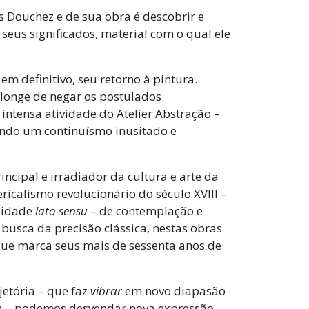
s Douchez e de sua obra é descobrir e
seus significados, material com o qual ele
m definitivo, seu retorno à pintura.
 longe de negar os postulados
ntensa atividade do Atelier Abstração –
ando um continuísmo inusitado e
ncipal e irradiador da cultura e arte da
icalismo revolucionário do século XVIII –
osidade
lato sensu
– de contemplação e
 busca da precisão clássica, nestas obras
 que marca seus mais de sessenta anos de
jetória – que faz
vibrar
em novo diapasão
iva – podemos desvendar nova expressão