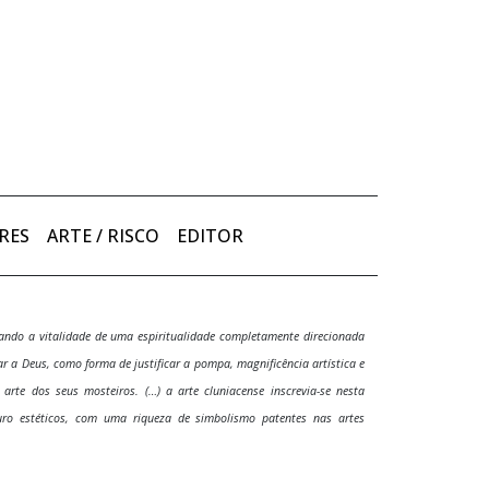
RES
ARTE / RISCO
EDITOR
trando a vitalidade de uma espiritualidade completamente direcionada
ar a Deus, como forma de justificar a pompa, magnificência artística e
 arte dos seus mosteiros. (…) a arte cluniacense inscrevia-se nesta
uro estéticos, com uma riqueza de simbolismo patentes nas artes