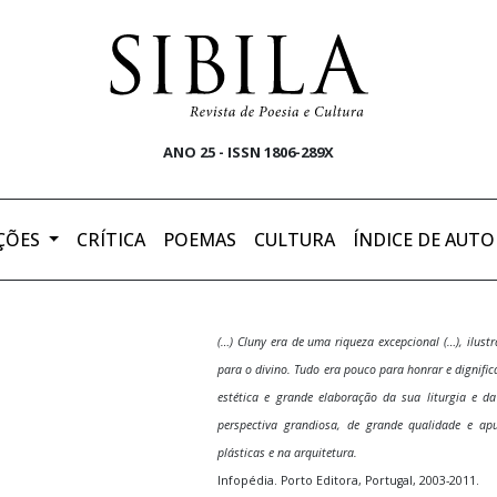
ANO 25 - ISSN 1806-289X
ÇÕES
CRÍTICA
POEMAS
CULTURA
ÍNDICE DE AUTO
(…) Cluny era de uma riqueza excepcional (…), ilus
para o divino. Tudo era pouco para honrar e dignific
estética e grande elaboração da sua liturgia e da
perspectiva grandiosa, de grande qualidade e ap
plásticas e na arquitetura.
Infopédia. Porto Editora, Portugal, 2003-2011.