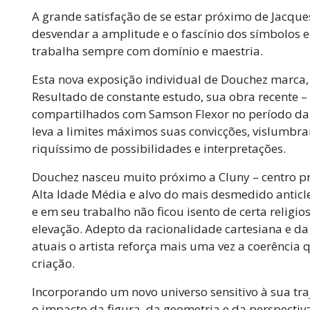
A grande satisfação de se estar próximo de Jacque
desvendar a amplitude e o fascínio dos símbolos e 
trabalha sempre com domínio e maestria.
Esta nova exposição individual de Douchez marca, e
Resultado de constante estudo, sua obra recente –
compartilhados com Samson Flexor no período da i
leva a limites máximos suas convicções, vislumbr
riquíssimo de possibilidades e interpretações.
Douchez nasceu muito próximo a Cluny – centro pri
Alta Idade Média e alvo do mais desmedido anticler
e em seu trabalho não ficou isento de certa religi
elevação. Adepto da racionalidade cartesiana e da
atuais o artista reforça mais uma vez a coerência
criação.
Incorporando um novo universo sensitivo à sua tra
o impacto da figura, da geometria e da perspect