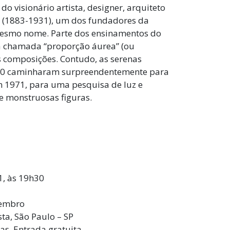
o visionário artista, designer, arquiteto
 (1883-1931), um dos fundadores da
mesmo nome. Parte dos ensinamentos do
da chamada “proporção áurea” (ou
s composições. Contudo, as serenas
1950 caminharam surpreendentemente para
em 1971, para uma pesquisa de luz e
e monstruosas figuras.
1, às 19h30
vembro
ta, São Paulo – SP
ras. Entrada gratuita