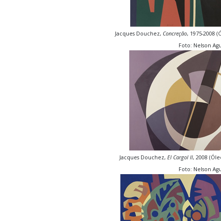
Jacques Douchez,
Concreção
, 1975-2008 (
Foto: Nelson Agu
Jacques Douchez,
El Cargol II
, 2008 (Óle
Foto: Nelson Agu