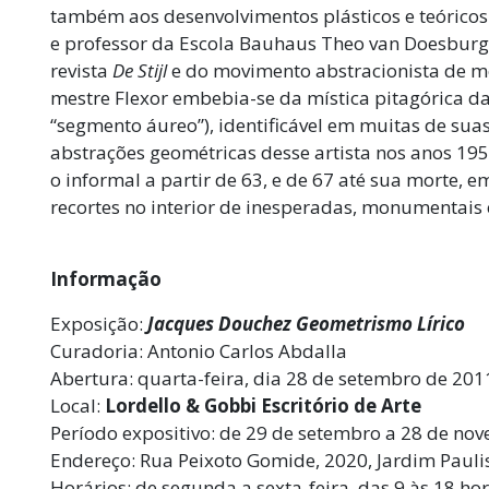
também aos desenvolvimentos plásticos e teóricos d
e professor da Escola Bauhaus Theo van Doesburg
revista
De Stijl
e do movimento abstracionista de 
mestre Flexor embebia-se da mística pitagórica 
“segmento áureo”), identificável em muitas de sua
abstrações geométricas desse artista nos anos 
o informal a partir de 63, e de 67 até sua morte, 
recortes no interior de inesperadas, monumentais 
Informação
Exposição:
Jacques Douchez Geometrismo Lírico
Curadoria: Antonio Carlos Abdalla
Abertura: quarta-feira, dia 28 de setembro de 201
Local:
Lordello & Gobbi Escritório de Arte
Período expositivo: de 29 de setembro a 28 de no
Endereço: Rua Peixoto Gomide, 2020, Jardim Paulis
Horários: de segunda a sexta-feira, das 9 às 18 ho