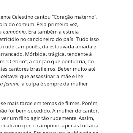
ente Celestino cantou “Coração materno”,
fora do comum. Pela primeira vez,
ra
campônio
. Era também a estreia
tricídio no cancioneiro do país. Tudo isso
do rude camponês, da estouvada amada e
rrancado. Mórbida, trágica, tendente à
om “O ébrio”, a canção que pontuaria, do
tes cantores brasileiros. Beber muito até
ceitável que assassinar a mãe e lhe
la femme
: a culpa é sempre da mulher
se mais tarde em temas de filmes. Porém,
ão foi bem-sucedido. A mulher do cantor,
ver um filho agir tão rudemente. Assim,
, idealizou que o campônio apenas furtaria
 consagrada. Em entrevista publicada na