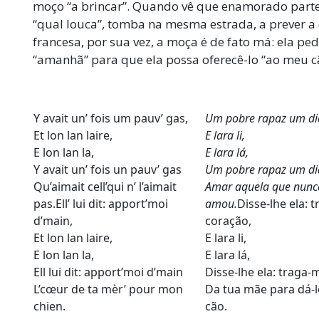
moço “a brincar”. Quando vê que enamorado parte
“qual louca”, tomba na mesma estrada, a prever a
francesa, por sua vez, a moça é de fato má: ela pe
“amanhã” para que ela possa oferecê-lo “ao meu c
Y avait un’ fois um pauv’ gas,
Um pobre rapaz um dia
Et lon lan laire,
E lara li,
E lon lan la,
E lara lá,
Y avait un’ fois un pauv’ gas
Um pobre rapaz um di
Qu’aimait cell’qui n’ l’aimait
Amar aquela que nunc
pas.Ell’ lui dit: apport’moi
amou.
Disse-lhe ela: 
d’main,
coração,
Et lon lan laire,
E lara li,
E lon lan la,
E lara lá,
Ell lui dit: apport’moi d’main
Disse-lhe ela: traga
L’cœur de ta mèr’ pour mon
Da tua mãe para dá-
chien.
cão.