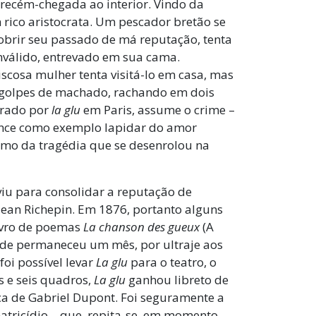
, recém-chegada ao interior. Vindo da
m rico aristocrata. Um pescador bretão se
obrir seu passado de má reputação, tenta
inválido, entrevado em sua cama.
scosa mulher tenta visitá-lo em casa, mas
 golpes de machado, rachando em dois
nrado por
la glu
em Paris, assume o crime –
mance como exemplo lapidar do amor
mo da tragédia que se desenrolou na
viu para consolidar a reputação de
 Jean Richepin. Em 1876, portanto alguns
livro de poemas
La chanson des gueux
(A
nde permaneceu um mês, por ultraje aos
oi possível levar
La glu
para o teatro, o
s e seis quadros,
La glu
ganhou libreto de
ca de Gabriel Dupont. Foi seguramente a
matricídio – que, repita-se, em momento