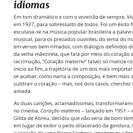
idiomas
Em tom dramático e com o vozeirão de sempre, Vic
em 1937, para sobressalto de todos. Foi um êxito 
escutava-se na música popular brasileira a palav
musical, para os prezados ouvintes, do tema do ma
em versos bem rimados, com diálogos definidos 
da velha mãezinha, que fala por meio do coração a
lacrimação, “Coração materno” talvez só rivalize c
início ao fim, a trajetória de um dos mais importan
se acabar, como narra a composição, é bem mais a
subtrair o coração – mas, nos dois casos,
cherchez 
amada.
As duas canções, aclamadíssimas, transformaram-
no cinema,
Coração materno
– lançado em 1951 – n
Gilda de Abreu, decidiu que não seria de bom-tom 
em lugar de exibir o peito dilacerado da genitora
o coração de uma Nossa Senhora, imagem que fora