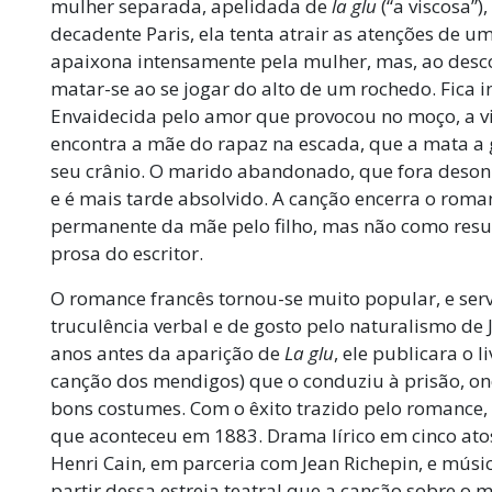
mulher separada, apelidada de
la glu
(“a viscosa”)
decadente Paris, ela tenta atrair as atenções de u
apaixona intensamente pela mulher, mas, ao desc
matar-se ao se jogar do alto de um rochedo. Fica 
Envaidecida pelo amor que provocou no moço, a vi
encontra a mãe do rapaz na escada, que a mata a
seu crânio. O marido abandonado, que fora deso
e é mais tarde absolvido. A canção encerra o ro
permanente da mãe pelo filho, mas não como resu
prosa do escritor.
O romance francês tornou-se muito popular, e ser
truculência verbal e de gosto pelo naturalismo de
anos antes da aparição de
La glu
, ele publicara o 
canção dos mendigos) que o conduziu à prisão, o
bons costumes. Com o êxito trazido pelo romance, f
que aconteceu em 1883. Drama lírico em cinco ato
Henri Cain, em parceria com Jean Richepin, e músi
partir dessa estreia teatral que a canção sobre o 