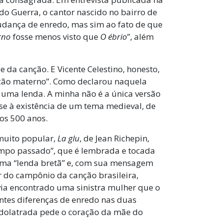
do Guerra, o cantor nascido no bairro de
mudança de enredo, mas sim ao fato de que
rno
fosse menos visto que
O ébrio
”, além
 da canção. E Vicente Celestino, honesto,
ração materno”. Como declarou naquela
de uma lenda. A minha não é a única versão
-se à existência de um tema medieval, de
nos 500 anos.
muito popular,
La glu
, de Jean Richepin,
mpo passado”, que é lembrada e tocada
uma “lenda bretã” e, com sua mensagem
ar do campônio da canção brasileira,
ia encontrado uma sinistra mulher que o
ntes diferenças de enredo nas duas
idolatrada pede o coração da mãe do