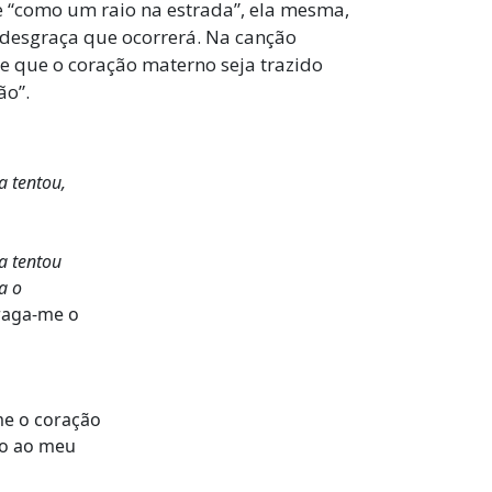
 “como um raio na estrada”, ela mesma,
 desgraça que ocorrerá. Na canção
de que o coração materno seja trazido
ão”.
 tentou,
a tentou
a o
traga-me o
-me o coração
lo ao meu