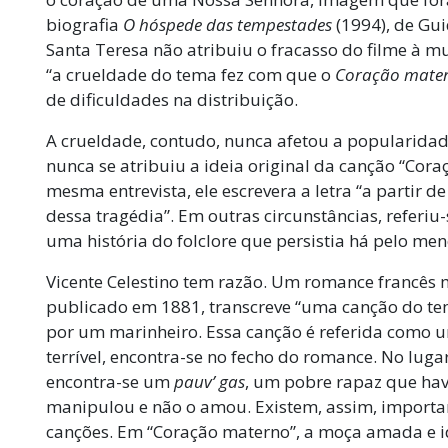
biografia
O hóspede das tempestades
(1994), de Gui
Santa Teresa não atribuiu o fracasso do filme à 
“a crueldade do tema fez com que o
Coração mate
de dificuldades na distribuição.
A crueldade, contudo, nunca afetou a popularidade
nunca se atribuiu a ideia original da canção “Co
mesma entrevista, ele escrevera a letra “a partir 
dessa tragédia”. Em outras circunstâncias, referiu
uma história do folclore que persistia há pelo me
Vicente Celestino tem razão. Um romance francês 
publicado em 1881, transcreve “uma canção do te
por um marinheiro. Essa canção é referida como 
terrível, encontra-se no fecho do romance. No lug
encontra-se um
pauv’ gas
, um pobre rapaz que hav
manipulou e não o amou. Existem, assim, importa
canções. Em “Coração materno”, a moça amada e 