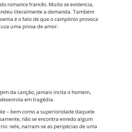
do romance francês. Muito se evidencia,
ntendeu literalmente a demanda. Também
 poema é o fato de que o campônio provoca
oduza uma prova de amor.
igem da canção, jamais incita o homem,
 desenrola em tragédia.
nte – bem como a superioridade daquele
iosamente, não se encontra enredo algum
ário: nele, narram-se as peripécias de uma