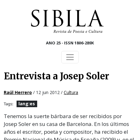
Skip to main content
ANO 25 - ISSN 1806-289X
Entrevista a Josep Soler
Raúl Herrero
/ 12 jun 2012 /
Cultura
lang:es
Tags:
Tenemos la suerte bárbara de ser recibidos por
Josep Soler en su casa de Barcelona. En los últimos
años el escritor, poeta y compositor, ha recibido el
Premio Nacional de Música de España (2009) y, en el