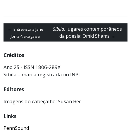
←
Sibila
, lugares contemporâneos
Entrevista a Jane
da poesia: Omid Shams
→
Joritz-Nakagawa
Créditos
Ano 25 - ISSN 1806-289X
Sibila – marca registrada no INPI
Editores
Imagens do cabeçalho: Susan Bee
Links
PennSound