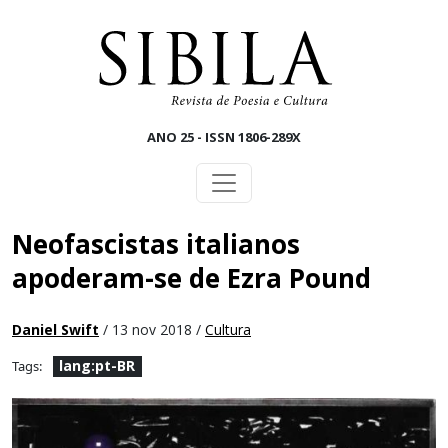
Skip to main content
ANO 25 - ISSN 1806-289X
Neofascistas italianos
apoderam-se de Ezra Pound
Daniel Swift
/ 13 nov 2018 /
Cultura
lang:pt-BR
Tags: