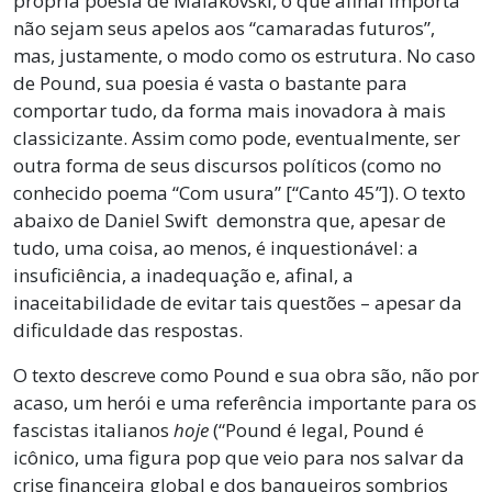
própria poesia de Maiakóvski, o que afinal importa
não sejam seus apelos aos “camaradas futuros”,
mas, justamente, o modo como os estrutura. No caso
de Pound, sua poesia é vasta o bastante para
comportar tudo, da forma mais inovadora à mais
classicizante. Assim como pode, eventualmente, ser
outra forma de seus discursos políticos (como no
conhecido poema “Com usura” [“Canto 45”]). O texto
abaixo de Daniel Swift demonstra que, apesar de
tudo, uma coisa, ao menos, é inquestionável: a
insuficiência, a inadequação e, afinal, a
inaceitabilidade de evitar tais questões – apesar da
dificuldade das respostas.
O texto descreve como Pound e sua obra são, não por
acaso, um herói e uma referência importante para os
fascistas italianos
hoje
(“Pound é legal, Pound é
icônico, uma figura pop que veio para nos salvar da
crise financeira global e dos banqueiros sombrios