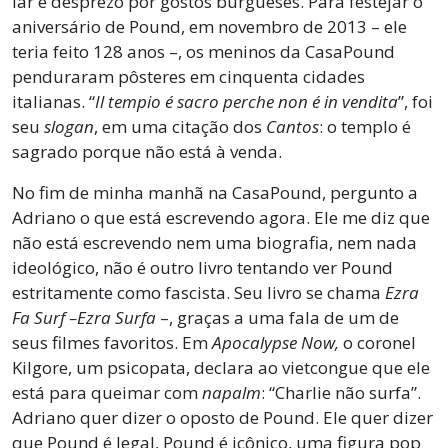
lar e desprezo por gostos burgueses. Para festejar o
aniversário de Pound, em novembro de 2013 – ele
teria feito 128 anos –, os meninos da CasaPound
penduraram pôsteres em cinquenta cidades
italianas. “
Il tempio é sacro perche non é in vendita
”, foi
seu
slogan
, em uma citação dos
Cantos
: o templo é
sagrado porque não está à venda.
No fim de minha manhã na CasaPound, pergunto a
Adriano o que está escrevendo agora. Ele me diz que
não está escrevendo nem uma biografia, nem nada
ideológico, não é outro livro tentando ver Pound
estritamente como fascista. Seu livro se chama
Ezra
Fa Surf –
Ezra Surfa
–, graças a uma fala de um de
seus filmes favoritos. Em
Apocalypse Now,
o coronel
Kilgore, um psicopata, declara ao vietcongue que ele
está para queimar com
napalm
: “Charlie não surfa”.
Adriano quer dizer o oposto de Pound. Ele quer dizer
que Pound é legal, Pound é icônico, uma figura pop