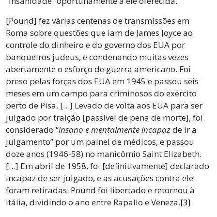
“insanidade” oportunamente a ele oferecida.
[Pound] fez várias centenas de transmissões em
Roma sobre questões que iam de James Joyce ao
controle do dinheiro e do governo dos EUA por
banqueiros judeus, e condenando muitas vezes
abertamente o esforço de guerra americano. Foi
preso pelas forças dos EUA em 1945 e passou seis
meses em um campo para criminosos do exército
perto de Pisa. […] Levado de volta aos EUA para ser
julgado por traição [passível de pena de morte], foi
considerado “
insano e mentalmente incapaz
de ir a
julgamento” por um painel de médicos, e passou
doze anos (1946-58) no manicômio Saint Elizabeth.
[…] Em abril de 1958, foi [definitivamente] declarado
incapaz de ser julgado, e as acusações contra ele
foram retiradas. Pound foi libertado e retornou à
Itália, dividindo o ano entre Rapallo e Veneza.
[3]