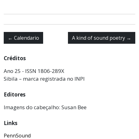
←
Calendario
A kind of sound poetry
→
Créditos
Ano 25 - ISSN 1806-289X
Sibila – marca registrada no INPI
Editores
Imagens do cabeçalho: Susan Bee
Links
PennSound