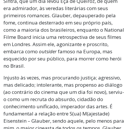
Sintra, que um dia levou Eça de Queiroz, de quem
era admirador, às veredas literárias com seus
primeiros romances. Glauber, depauperado pela
fome, continua desterrado em seu próprio país,
como a maioria dos brasileiros, enquanto o National
Filme Board inicia uma retrospectiva de seus filmes
em Londres. Assim ele, agonizante e proscrito,
embarca como
outsider
famoso na Europa, mas
esquecido por seu público, para morrer como herói
no Brasil.
Injusto às vezes, mas procurando justiça; agressivo,
mas delicado; intolerante, mas propenso ao diálogo
(ao contrário do cinema que um dia foi novo), serviu-
o como um recruta do absurdo, cidadão do
conhecimento unificado, imperador das artes. É
fundamental a relação entre S(ua) M(ajestade)
Eisenstein – Glauber, sendo aquele, pelo menos para
mim, o maior cineasta de todos os tempos. Glauber,