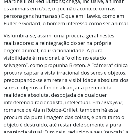
Martinelli ou Red Buttons; chega, inclusive, a filmar
os animais em
close
, o que não acontece com as
personagens humanas.) É que em Hawks, como em
Fuller e Godard, o homem interessa como ser animal.
Vislumbra-se, assim, uma procura geral nestes
realizadores: a reintegração do ser na própria
origem animal, na irracionalidade. A pura
visibilidade é irracional, é “o olho no estado
selvagem”, como propunha Breton. A “câmera” cínica
procura captar a vista irracional dos seres e objetos,
preocupando-se em reter a visibilidade absoluta dos
seres e objetos a fim de alcançar a pretendida
realidade absoluta, despojada de qualquer
interferência racionalista, intelectual. Em
Le voyeur
,
romance de Alain Robbe-Grillet, também há esta
procura da pura imagem das coisas, e para tanto o
objeto é destruído, até restar dele somente a pura
aparência visual: “um cais, reduzido a seu ‘ser-cais’, a