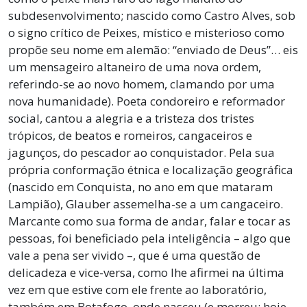
subdesenvolvimento; nascido como Castro Alves, sob
o signo crítico de Peixes, místico e misterioso como
propõe seu nome em alemão: “enviado de Deus”… eis
um mensageiro altaneiro de uma nova ordem,
referindo-se ao novo homem, clamando por uma
nova humanidade). Poeta condoreiro e reformador
social, cantou a alegria e a tristeza dos tristes
trópicos, de beatos e romeiros, cangaceiros e
jagunços, do pescador ao conquistador. Pela sua
própria conformação étnica e localização geográfica
(nascido em Conquista, no ano em que mataram
Lampião), Glauber assemelha-se a um cangaceiro.
Marcante como sua forma de andar, falar e tocar as
pessoas, foi beneficiado pela inteligência – algo que
vale a pena ser vivido –, que é uma questão de
delicadeza e vice-versa, como lhe afirmei na última
vez em que estive com ele frente ao laboratório,
também em Botafogo, onde nasceu (e morreu: hoje