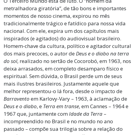
O Terceiro Mundo está de luto. O “homem da
metralhadora giratória”, de tão bons e importantes
momentos de nosso cinema, expirou no mês
tradicionalmente trágico e fatídico para nossa vida
nacional. Com ele, expira um dos capítulos mais
inspirados (e agitados) do audiovisual brasileiro.
Homem-chave da cultura, político e agitador cultural
dos mais precoces, o autor de
Deus e o diabo na terra
do sol
, realizado no sertão de Cocorobó, em 1963, nos
deixa arrasados, em completo desamparo físico e
espiritual. Sem dúvida, o Brasil perde um de seus
mais ilustres brasileiros. Justamente aquele que
melhor representou-o lá fora, desde o impacto de
Barravento
em Karlovy-Vary – 1963, à aclamação de
Deus e o diabo
, e
Terra em transe
, em Cannes – 1964 e
1967 que, juntamente com
Idade da Terra
–
incompreendido no Brasil e no mundo no ano
passado – compõe sua trilogia sobre a relação do