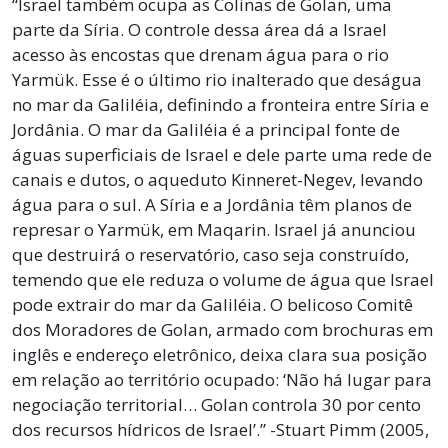
“Israel também ocupa as Colinas de Golan, uma
parte da Síria. O controle dessa área dá a Israel
acesso às encostas que drenam água para o rio
Yarmük. Esse é o último rio inalterado que deságua
no mar da Galiléia, definindo a fronteira entre Síria e
Jordânia. O mar da Galiléia é a principal fonte de
águas superficiais de Israel e dele parte uma rede de
canais e dutos, o aqueduto Kinneret-Negev, levando
água para o sul. A Síria e a Jordânia têm planos de
represar o Yarmük, em Maqarin. Israel já anunciou
que destruirá o reservatório, caso seja construído,
temendo que ele reduza o volume de água que Israel
pode extrair do mar da Galiléia. O belicoso Comitê
dos Moradores de Golan, armado com brochuras em
inglês e endereço eletrônico, deixa clara sua posição
em relação ao território ocupado: ‘Não há lugar para
negociação territorial… Golan controla 30 por cento
dos recursos hídricos de Israel’.” -Stuart Pimm (2005,