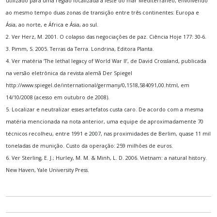
utilizado para uma região localizada a leste do mar Mediterrâneo, envolvendo
ao mesmo tempo duas zonas de transição entre três continentes: Europa e
Ásia, ao norte, e África e Ásia, ao sul.
2. Ver Herz, M. 2001. O colapso das negociações de paz. Ciência Hoje 177: 30-6.
3. Pimm, S. 2005. Terras da Terra. Londrina, Editora Planta.
4. Ver matéria ‘The lethal legacy of World War II’, de David Crossland, publicada
na versão eletrônica da revista alemã Der Spiegel
http://www.spiegel.de/international/germany/0,1518,584091,00.html, em
14/10/2008 (acesso em outubro de 2008).
5. Localizar e neutralizar esses artefatos custa caro. De acordo com a mesma
matéria mencionada na nota anterior, uma equipe de aproximadamente 70
técnicos recolheu, entre 1991 e 2007, nas proximidades de Berlim, quase 11 mil
toneladas de munição. Custo da operação: 259 milhões de euros.
6. Ver Sterling, E. J.; Hurley, M. M. & Minh, L. D. 2006. Vietnam: a natural history.
New Haven, Yale University Press.