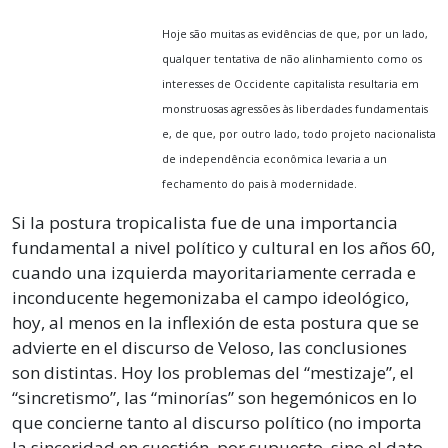
Hoje são muitas as evidências de que, por un lado,
qualquer tentativa de não alinhamiento como os
interesses de Occidente capitalista resultaria em
monstruosas agressões às liberdades fundamentais
e, de que, por outro lado, todo projeto nacionalista
de independência econômica levaria a un
fechamento do pais à modernidade.
Si la postura tropicalista fue de una importancia
fundamental a nivel político y cultural en los años 60,
cuando una izquierda mayoritariamente cerrada e
inconducente hegemonizaba el campo ideológico,
hoy, al menos en la inflexión de esta postura que se
advierte en el discurso de Veloso, las conclusiones
son distintas. Hoy los problemas del “mestizaje”, el
“sincretismo”, las “minorías” son hegemónicos en lo
que concierne tanto al discurso político (no importa
la sinceridad en cuestión, por supuesto, sino el dato