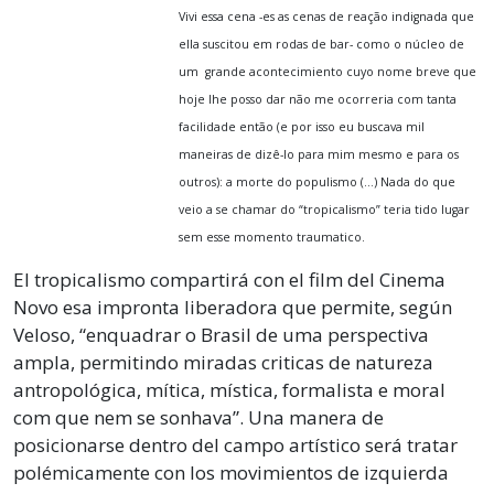
Vivi essa cena -es as cenas de reação indignada que
ella suscitou em rodas de bar- como o núcleo de
um grande acontecimiento cuyo nome breve que
hoje lhe posso dar não me ocorreria com tanta
facilidade então (e por isso eu buscava mil
maneiras de dizê-lo para mim mesmo e para os
outros): a morte do populismo (…) Nada do que
veio a se chamar do “tropicalismo” teria tido lugar
sem esse momento traumatico.
El tropicalismo compartirá con el film del Cinema
Novo esa impronta liberadora que permite, según
Veloso, “enquadrar o Brasil de uma perspectiva
ampla, permitindo miradas criticas de natureza
antropológica, mítica, mística, formalista e moral
com que nem se sonhava”. Una manera de
posicionarse dentro del campo artístico será tratar
polémicamente con los movimientos de izquierda