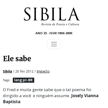
Skip to main content
ANO 25 - ISSN 1806-289X
Ele sabe
Sibila
/ 20 fev 2012 /
Impacto
lang:pt-BR
Tags:
O Fred e muita gente sabe que o tal poema foi
dirigido a você e ninguém assume.
Josely Vianna
Baptista