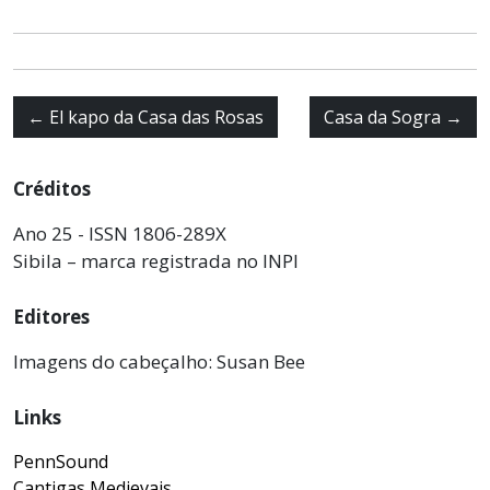
←
El kapo da Casa das Rosas
Casa da Sogra
→
Créditos
Ano 25 - ISSN 1806-289X
Sibila – marca registrada no INPI
Editores
Imagens do cabeçalho: Susan Bee
Links
PennSound
Cantigas Medievais