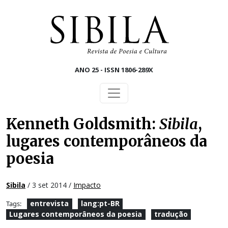
Skip to main content
ANO 25 - ISSN 1806-289X
Kenneth Goldsmith:
Sibila
,
lugares contemporâneos da
poesia
Sibila
/ 3 set 2014 /
Impacto
entrevista
lang:pt-BR
Tags:
Lugares contemporâneos da poesia
tradução