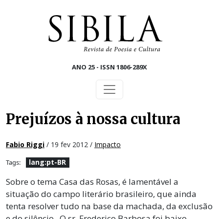
Skip to main content
ANO 25 - ISSN 1806-289X
Prejuízos à nossa cultura
Fabio Riggi
/ 19 fev 2012 /
Impacto
lang:pt-BR
Tags:
Sobre o tema Casa das Rosas, é lamentável a
situação do campo literário brasileiro, que ainda
tenta resolver tudo na base da machada, da exclusão
e do silêncio. O sr. Frederico Barbosa foi baixo