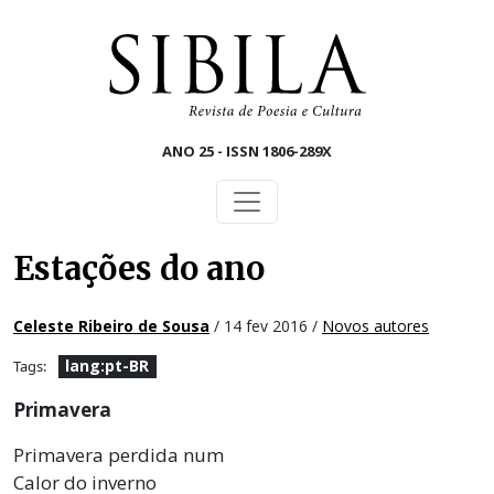
Skip to main content
ANO 25 - ISSN 1806-289X
Estações do ano
Celeste Ribeiro de Sousa
/ 14 fev 2016 /
Novos autores
lang:pt-BR
Tags:
Primavera
Primavera perdida num
Calor do inverno