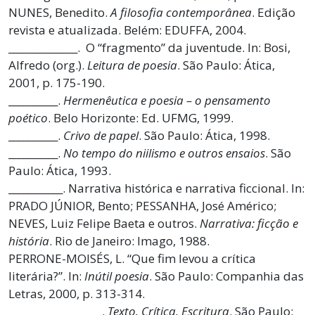
NUNES, Benedito.
A filosofia contemporânea
. Edição
revista e atualizada. Belém: EDUFFA, 2004.
______________. O “fragmento” da juventude. In: Bosi,
Alfredo (org.).
Leitura de poesia
. São Paulo: Ática,
2001, p. 175-190.
__________.
Hermenêutica e poesia – o pensamento
poético
. Belo Horizonte: Ed. UFMG, 1999.
__________.
Crivo de papel
. São Paulo: Ática, 1998.
__________.
No tempo do niilismo e outros ensaios
. São
Paulo: Ática, 1993.
___________. Narrativa histórica e narrativa ficcional. In:
PRADO JÚNIOR, Bento; PESSANHA, José Américo;
NEVES, Luiz Felipe Baeta e outros.
Narrativa: ficção e
história
. Rio de Janeiro: Imago, 1988.
PERRONE-MOISÉS, L. “Que fim levou a crítica
literária?”. In:
Inútil poesia
. São Paulo: Companhia das
Letras, 2000, p. 313-314.
___________________.
Texto. Crítica. Escritura
. São Paulo: