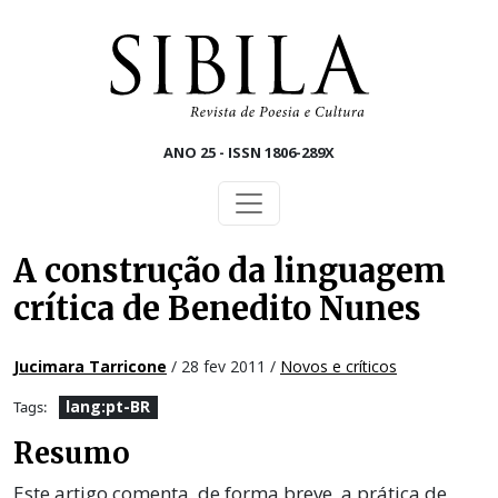
Skip to main content
ANO 25 - ISSN 1806-289X
A construção da linguagem
crítica de Benedito Nunes
Jucimara Tarricone
/ 28 fev 2011 /
Novos e críticos
lang:pt-BR
Tags:
Resumo
Este artigo comenta, de forma breve, a prática de