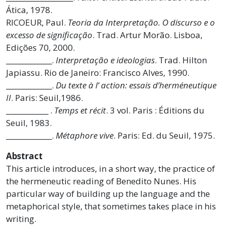
Ática, 1978.
RICOEUR, Paul.
Teoria da Interpretação. O discurso e o
excesso de significação
. Trad. Artur Morão. Lisboa,
Edições 70, 2000.
_____________.
Interpretação e ideologias
. Trad. Hilton
Japiassu. Rio de Janeiro: Francisco Alves, 1990.
_____________.
Du texte à l’ action: essais d’herméneutique
II
. Paris: Seuil,1986.
____________ .
Temps et récit
. 3 vol. Paris : Éditions du
Seuil, 1983.
_____________.
Métaphore vive
. Paris: Ed. du Seuil, 1975.
Abstract
This article introduces, in a short way, the practice of
the hermeneutic reading of Benedito Nunes. His
particular way of building up the language and the
metaphorical style, that sometimes takes place in his
writing.