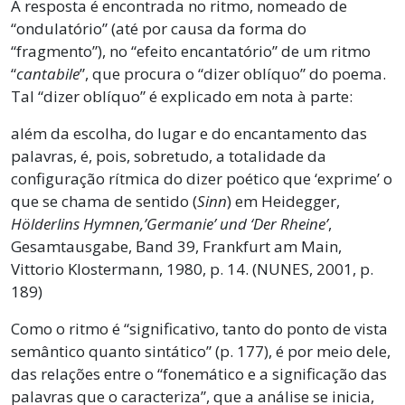
A resposta é encontrada no ritmo, nomeado de
“ondulatório” (até por causa da forma do
“fragmento”), no “efeito encantatório” de um ritmo
“
cantabile
”, que procura o “dizer oblíquo” do poema.
Tal “dizer oblíquo” é explicado em nota à parte:
além da escolha, do lugar e do encantamento das
palavras, é, pois, sobretudo, a totalidade da
configuração rítmica do dizer poético que ‘exprime’ o
que se chama de sentido (
Sinn
) em Heidegger,
Hölderlins Hymnen,’Germanie’ und ‘Der Rheine’
,
Gesamtausgabe, Band 39, Frankfurt am Main,
Vittorio Klostermann, 1980, p. 14. (NUNES, 2001, p.
189)
Como o ritmo é “significativo, tanto do ponto de vista
semântico quanto sintático” (p. 177), é por meio dele,
das relações entre o “fonemático e a significação das
palavras que o caracteriza”, que a análise se inicia,