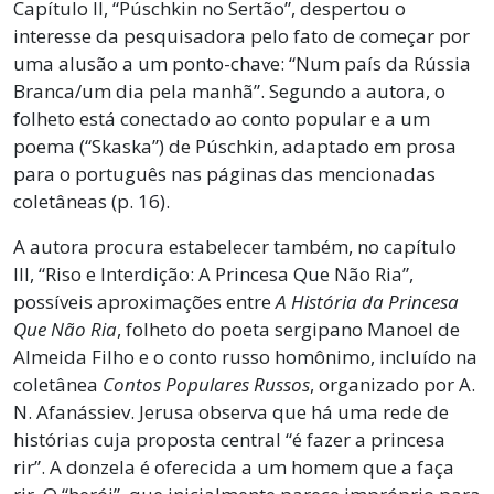
Capítulo II, “Púschkin no Sertão”, despertou o
interesse da pesquisadora pelo fato de começar por
uma alusão a um ponto-chave: “Num país da Rússia
Branca/um dia pela manhã”. Segundo a autora, o
folheto está conectado ao conto popular e a um
poema (“Skaska”) de Púschkin, adaptado em prosa
para o português nas páginas das mencionadas
coletâneas (p. 16).
A autora procura estabelecer também, no capítulo
III, “Riso e Interdição: A Princesa Que Não Ria”,
possíveis aproximações entre
A História da Princesa
Que Não Ria
, folheto do poeta sergipano Manoel de
Almeida Filho e o conto russo homônimo, incluído na
coletânea
Contos Populares Russos
, organizado por A.
N. Afanássiev. Jerusa observa que há uma rede de
histórias cuja proposta central “é fazer a princesa
rir”. A donzela é oferecida a um homem que a faça