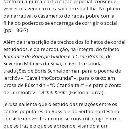
santo ou alguma participação especial, consegue
vencer o fazendeiro e casar com sua filha. No plano
da narrativa, o casamento do rapaz pobre com a
filha do poderoso se encarrega de corrigir o social
(pp. 186-7).
Além da transcrição de trechos dos folhetos de cordel
estudados, e da reprodução, na íntegra, do folheto
Romance do Príncipe Guidon e o Cisne Branco
, de
Severino Milanês da Silva, o livro traz ainda
traduções de Boris Schnaiderman para o poema de
Ierchóv – “CavalinhoCorcunda” –, para o texto em
prosa de Púschkin – “O Czar Saltan” – e para o conto
de Lermontóv – “
Achik-Kerib
” (HistóriaTurca).
Jerusa salienta que o estudo das relações entre os
contos populares da Rússia e do Sertão nordestino
consiste em verificar como se constrói o jogo entre o
que se traz e o que se apreende, visando a um