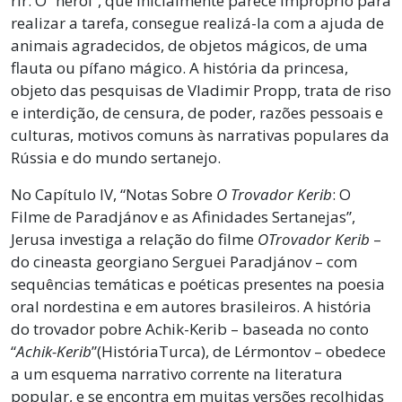
rir. O “herói”, que inicialmente parece impróprio para
realizar a tarefa, consegue realizá-la com a ajuda de
animais agradecidos, de objetos mágicos, de uma
flauta ou pífano mágico. A história da princesa,
objeto das pesquisas de Vladimir Propp, trata de riso
e interdição, de censura, de poder, razões pessoais e
culturas, motivos comuns às narrativas populares da
Rússia e do mundo sertanejo.
No Capítulo IV, “Notas Sobre
O Trovador Kerib
: O
Filme de Paradjánov e as Afinidades Sertanejas”,
Jerusa investiga a relação do filme
O
Trovador Kerib
–
do cineasta georgiano Serguei Paradjánov – com
sequências temáticas e poéticas presentes na poesia
oral nordestina e em autores brasileiros. A história
do trovador pobre Achik-Kerib – baseada no conto
“
Achik-Kerib
”(HistóriaTurca), de Lérmontov – obedece
a um esquema narrativo corrente na literatura
popular, e se encontra em muitas versões recolhidas