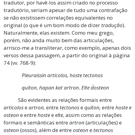
tradutor, por havê-los assim criado no processo
tradutório, seriam apesar de tudo uma contrafação
se não existissem correlações equivalentes no
original (o que é um bom modo de dizer
tradução
).
Naturalmente, elas existem. Como meu grego,
porém, não anda muito bem das articulações,
arrisco-me a transliterar, como exemplo, apenas dois
versos dessa passagem, a partir do original à página
74 (vv. 768-9):
Pleuraissin artícolos, hoste tectonos
quíton, hapan kat artron. Elte d´osteon
São evidentes as relações formais entre
artícolos
e
artron,
entre
tectonos
e
quíton,
entre
hoste e
osteon
e entre
hoste
e
elte,
assim como as relações
formais e semânticas entre
artron
(articulações) e
osteon
(ossos), além de entre
osteon
e
tectonos