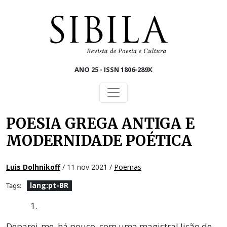
Skip to main content
ANO 25 - ISSN 1806-289X
POESIA GREGA ANTIGA E
MODERNIDADE POÉTICA
Luis Dolhnikoff
/ 11 nov 2021 /
Poemas
lang:pt-BR
Tags:
1.
Deparei-me, há pouco, com uma magistral lição de