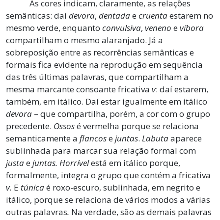
As cores indicam, claramente, as relações
semânticas: daí
devora
,
dentada
e
cruenta
estarem no
mesmo verde, enquanto
convulsiva
,
veneno
e
víbora
compartilham o mesmo alaranjado. Já a
sobreposição entre as recorrências semânticas e
formais fica evidente na reprodução em sequência
das três últimas palavras, que compartilham a
mesma marcante consoante fricativa
v
: daí estarem,
também, em itálico. Daí estar igualmente em itálico
devora
– que compartilha, porém, a cor com o grupo
precedente.
Ossos
é vermelha porque se relaciona
semanticamente a
flancos
e
juntas
.
Labuta
aparece
sublinhada para marcar sua relação formal com
justa
e
juntas. Horrível
está em itálico porque,
formalmente, integra o grupo que contém a fricativa
v.
E
túnica
é roxo-escuro, sublinhada, em negrito e
itálico, porque se relaciona de vários modos a várias
outras palavras
.
Na verdade, são as demais palavras