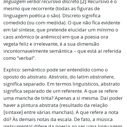
linguagem verbal recursiva discreta
.
[2]
Recursivo é o
mesmo que recorrente (todas as figuras de
linguagem poética o são). Discreto significa
comedido (ou com medida). O que não fica evidente
em tal síntese, que pretende elucidar um mínimo o
caos anômico (e anêmico) em que a poesia ora
vegeta feliz e irrelevante, é a sua dimensão
incontornavelmente semântica – que está aí referida
como “verbal”.
Explico: semântico pode ser entendido como o
oposto do abstrato.
Abstrato
, do latim
abstrahere
,
significa separado. Em termos linguísticos, abstrato
significa separado de um referente. A que se refere
uma mancha de tinta? Apenas a si mesma. Daí poder
haver a pintura abstrata (resultado da relação
[sintaxe] entre várias manchas). A que refere a nota
dó? Às demais notas da escala. De fato, a música
instrumental difere da poesia ao ser uma linguagem