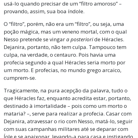
usá-lo quando precisar de um “filtro amoroso” –
provando, assim, sua boa índole.
O “filtro”, porém, não era um “filtro”, ou seja, uma
poção mágica, mas um veneno mortal, com o qual
Nesso pretende se vingar
a posteriori
de Héracles.
Dejanira, portanto, não tem culpa. Tampouco tem
culpa, na verdade, o centauro. Pois havia uma
profecia segundo a qual Héracles seria morto por
um morto. E profecias, no mundo grego arcaico,
cumprem-se.
Tragicamente, na pura acepção da palavra, tudo o
que Héracles faz, enquanto acredita estar, portanto,
destinado à imortalidade – pois como um morto o
mataria? –, serve para realizar a profecia. Casar com
Dejanira, atravessar o rio com Nesso, matá-lo, seguir
com suas campanhas militares até se deparar com
Íole e se apaixonar, levando-a para casa e instigando