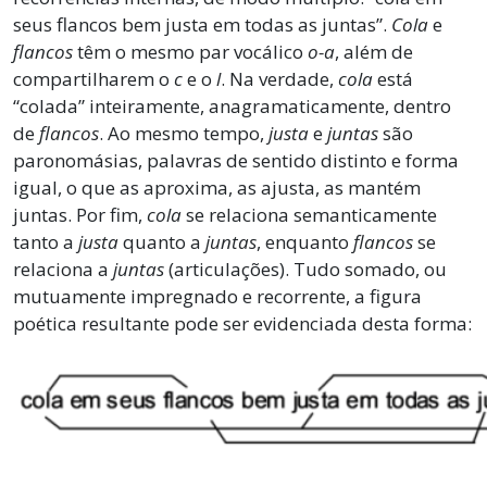
seus flancos bem justa em todas as juntas”.
Cola
e
flancos
têm o mesmo par vocálico
o-a
, além de
compartilharem o
c
e o
l
. Na verdade,
cola
está
“colada” inteiramente, anagramaticamente, dentro
de
flancos
. Ao mesmo tempo,
justa
e
juntas
são
paronomásias, palavras de sentido distinto e forma
igual, o que as aproxima, as ajusta, as mantém
juntas. Por fim,
cola
se relaciona semanticamente
tanto a
justa
quanto a
juntas
, enquanto
flancos
se
relaciona a
juntas
(articulações). Tudo somado, ou
mutuamente impregnado e recorrente, a figura
poética resultante pode ser evidenciada desta forma: