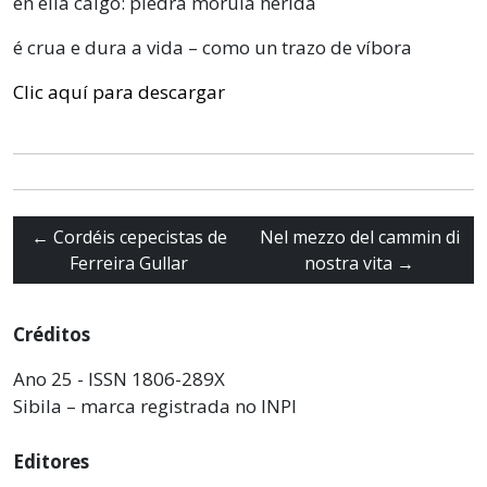
en ella caigo: piedra mórula herida
é crua e dura a vida – como un trazo de víbora
Clic aquí para descargar
←
Cordéis cepecistas de
Nel mezzo del cammin di
Ferreira Gullar
nostra vita
→
Créditos
Ano 25 - ISSN 1806-289X
Sibila – marca registrada no INPI
Editores