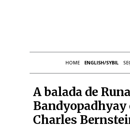
Skip to main content
HOME
ENGLISH/SYBIL
SE
A balada de Run
Bandyopadhyay 
Charles Bernste