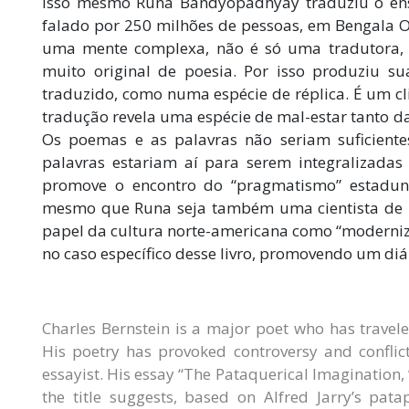
isso mesmo Runa Bandyopadhyay traduziu o ens
falado por 250 milhões de pessoas, em Bengala O
uma mente complexa, não é só uma tradutora,
muito original de poesia. Por isso produziu su
traduzido, como numa espécie de réplica. É um cl
tradução revela uma espécie de mal-estar tanto d
Os poemas e as palavras não seriam suficient
palavras estariam aí para serem integralizadas 
promove o encontro do “pragmatismo” estaduni
mesmo que Runa seja também uma cientista de p
papel da cultura norte-americana como “moderni
no caso específico desse livro, promovendo um di
Charles Bernstein is a major poet who has travele
His poetry has provoked controversy and conflict
essayist. His essay “The Pataquerical Imagination, 
the title suggests, based on Alfred Jarry’s patap