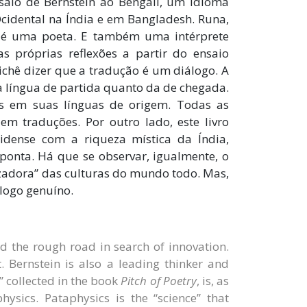
aio de Bernstein ao Bengali, um idioma
cidental na Índia e em Bangladesh. Runa,
 é uma poeta. E também uma intérprete
as próprias reflexões a partir do ensaio
ichê dizer que a tradução é um diálogo. A
a língua de partida quanto da de chegada.
es em suas línguas de origem. Todas as
em traduções. Por outro lado, este livro
dense com a riqueza mística da Índia,
onta. Há que se observar, igualmente, o
zadora” das culturas do mundo todo. Mas,
álogo genuíno.
d the rough road in search of innovation.
. Bernstein is also a leading thinker and
” collected in the book
Pitch of Poetry
, is, as
hysics. Pataphysics is the “science” that