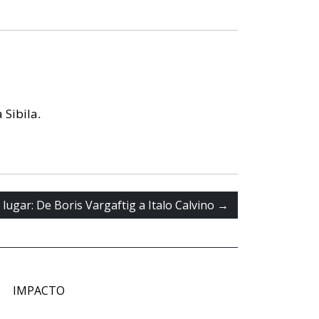
a Sibila
.
lugar: De Boris Vargaftig a Italo Calvino
→
IMPACTO