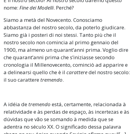
E il nostro secolo? Al nostro secolo daremo questo
nome:
Fine dei Modelli
. Perché?
Siamo a metà del Novecento. Conosciamo
abbastanza del nostro secolo, da poterlo giudicare.
Siamo già i posteri di noi stessi. Tanto più che il
nostro secolo non comincia al primo gennaio del
1900, ma almeno un quarant’anni prima. Voglio dire
che quarant’anni prima che s’iniziasse secondo
cronologia il Millenovecento, cominciò ad apparire e
a delinearsi quello che è il
carattere
del nostro secolo:
il suo carattere
tremendo
.
A idéia de
tremendo
está, certamente, relacionada à
relatividade e às perdas de espaço, às incertezas e às
dúvidas que vão se somando à medida que se
adentra no século XX. O significado dessa palavra