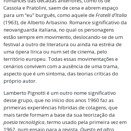
romances das décadas anteriores, como os de
Cassola e Pratolini, saem de cena e abrem espaço
para um “eu” burguês, como aquele de
Fratelli d’Italia
(1963), de Alberto Arbasino. Romance significativo da
neovanguarda italiana, no qual os personagens
estão sempre em movimento, deslocando-se de um
festival a outro de literatura ou ainda na estréia de
uma ópera lírica ou num set de cinema, pelo
território europeu. Todas essas movimentações e
cenários convivem com a ausência de uma trama,
aspecto que é um sintoma, das teorias críticas do
próprio autor.
Lamberto Pignotti é um outro nome significativo
desse grupo, que no início dos anos 1960 faz as
primeiras experiências híbridas de colagens, que
mais tarde formam a base da sua teorização da
poesia tecnológica
, termo usado pela primeira vez em
1962, num ensaio para a revista
Questo ed altro
.