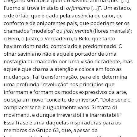
chega no seu ápice quando Savinio afirma que: “[…]
l’uomo si trova in stato di
orfanismo
[…]”. Um estado,
o de órfão, que é dado pela ausência de calor, de
conforto e de onipotentes pais, que poderiam ser os
chamados “modelos” ou
fiori mentali
(flores mentais):
o Bem, o Justo, o Verdadeiro, o Belo, que tanto
haviam dominado, controlado e predominado. O
olhar saviniano não é aquele portador de uma
nostalgia ou marcado por uma visão decadente, mas
aquele que chama a atenção e coloca em foco as
mudanças. Tal transformação, para ele, determina
uma profunda “revolução” nos princípios que
informam e formam os modos expressivos da arte,
ou seja um novo “conceito de universo”. “Dolersene o
compiacersene, è ugualmente vano. Si tratta di
movimenti, e dunque irreversibili e inarrestabili”.
Essa frase é uma daquelas inspiradoras para os
membros do Grupo 63, que, apesar da