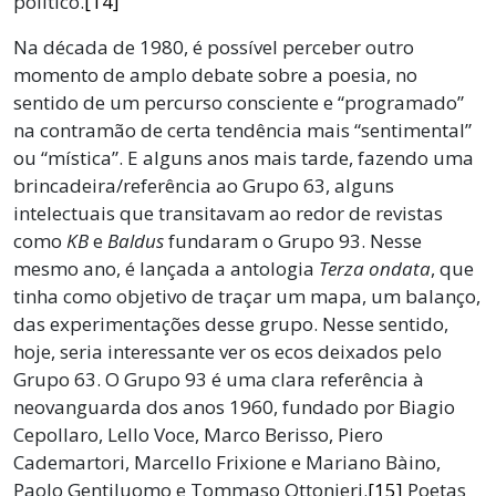
político.
[14]
Na década de 1980, é possível perceber outro
momento de amplo debate sobre a poesia, no
sentido de um percurso consciente e “programado”
na contramão de certa tendência mais “sentimental”
ou “mística”. E alguns anos mais tarde, fazendo uma
brincadeira/referência ao Grupo 63, alguns
intelectuais que transitavam ao redor de revistas
como
KB
e
Baldus
fundaram o Grupo 93. Nesse
mesmo ano, é lançada a antologia
Terza ondata
, que
tinha como objetivo de traçar um mapa, um balanço,
das experimentações desse grupo. Nesse sentido,
hoje, seria interessante ver os ecos deixados pelo
Grupo 63. O Grupo 93 é uma clara referência à
neovanguarda dos anos 1960, fundado por Biagio
Cepollaro, Lello Voce, Marco Berisso, Piero
Cademartori, Marcello Frixione e Mariano Bàino,
Paolo Gentiluomo e Tommaso Ottonieri.
[15]
Poetas