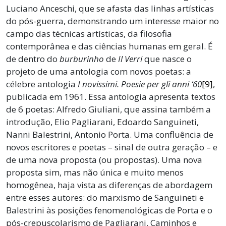
Luciano Anceschi, que se afasta das linhas artísticas
do pós-guerra, demonstrando um interesse maior no
campo das técnicas artísticas, da filosofia
contemporânea e das ciências humanas em geral. É
de dentro do
burburinho
de
Il Verri
que nasce o
projeto de uma antologia com novos poetas: a
célebre antologia
I novissimi. Poesie per gli anni ‘60
[9]
,
publicada em 1961. Essa antologia apresenta textos
de 6 poetas: Alfredo Giuliani, que assina também a
introdução, Elio Pagliarani, Edoardo Sanguineti,
Nanni Balestrini, Antonio Porta. Uma confluência de
novos escritores e poetas – sinal de outra geração – e
de uma nova proposta (ou propostas). Uma nova
proposta sim, mas não única e muito menos
homogênea, haja vista as diferenças de abordagem
entre esses autores: do marxismo de Sanguineti e
Balestrini às posições fenomenológicas de Porta e o
pós-crepuscolarismo de Pagliarani. Caminhos e