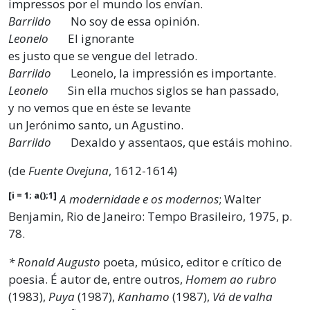
impressos por el mundo los envían.
Barrildo
No soy de essa opinión.
Leonelo
El ignorante
es justo que se vengue del letrado.
Barrildo
Leonelo, la impressión es importante.
Leonelo
Sin ella muchos siglos se han passado,
y no vemos que en éste se levante
un Jerónimo santo, un Agustino.
Barrildo
Dexaldo y assentaos, que estáis mohino.
(de
Fuente Ovejuna
, 1612-1614)
[i = 1; a();1]
A modernidade e os modernos
; Walter
Benjamin, Rio de Janeiro: Tempo Brasileiro, 1975, p.
78.
* Ronald Augusto
poeta, músico, editor e crítico de
poesia. É autor de, entre outros,
Homem ao rubro
(1983),
Puya
(1987),
Kanhamo
(1987),
Vá de valha