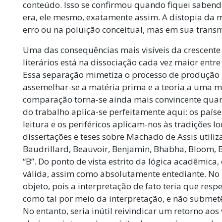
conteúdo. Isso se confirmou quando fiquei sabend
era, ele mesmo, exatamente assim. A distopia da m
erro ou na poluição conceitual, mas em sua trans
Uma das consequências mais visíveis da crescente
literários está na dissociação cada vez maior entr
Essa separação mimetiza o processo de produção in
assemelhar-se a matéria prima e a teoria a uma m
comparação torna-se ainda mais convincente quand
do trabalho aplica-se perfeitamente aqui: os paí
leitura e os periféricos aplicam-nos às tradições lo
dissertações e teses sobre Machado de Assis utiliz
Baudrillard, Beauvoir, Benjamin, Bhabha, Bloom, B
“B”. Do ponto de vista estrito da lógica acadêmica
válida, assim como absolutamente entediante. No li
objeto, pois a interpretação de fato teria que resp
como tal por meio da interpretação, e não submet
No entanto, seria inútil reivindicar um retorno aos