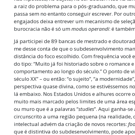
a raiz do problema para o pós-graduando, que m
passa sem no entanto conseguir escrever. Por outr
engajados deixa entrever um mecanismo de seleç
burocracia não é só um
modus operandi
: é também
Já participei de 89 bancas de mestrado e doutora
me desse conta de que o subdesenvolvimento man
distância do foco escolhido. Com frequência você e
do tipo: “Muito já foi historiado sobre o romance 
comportamento ao longo do século.” O ponto de vis
século XX” – ou então: “o sujeito”, “a modernidade”
perspectiva quase divina, como se estivéssemos
lá embaixo. Nos Estados Unidos e alhures ocorre o 
muito mais marcado pelos limites de uma área esp
ou muro que é a palavras “
studies
”. Aqui ganha-se
circunscrito a uma região pequena (na realidade, 
intelectual advém da criação de novos recortes:
foo
que é distintiva do subdesenvolvimento, pode ap