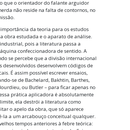
o que o orientador do falante arguidor
erda não reside na falta de contornos, no
missão.
 importância da teoria para os estudos
e a obra estudada e o aparato de análise.
dustrial, pois a literatura passa a
áquina confeccionadora de sentido. A
o se percebe que a divisão internacional
ses desenvolvidos desenvolvem códigos de
cais. É assim possível escrever ensaios,
ando-se de Bachelard, Bakhtin, Barthes,
ourdieu, ou Butler – para ficar apenas no
, essa prática aplicadora é absolutamente
mite, ela destrói a literatura como
eitar o apelo da obra, que só aparece
ê-la a um arcabouço conceitual qualquer.
 velhos tempos anteriores à febre teórica: