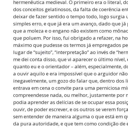
hermenêutica medieval. O primeiro era o literal, 
dos conceitos gelatinosos, da falta de coerência e
deixar de fazer sentido o tempo todo, logo surgi
simples erro, e que já era um avanço, dado que j
que a moleza e o engano não existem como mônad
que poluem. Por isso, fui obrigado a refazer, na ho
máximo que pudesse os termos já empregados pelo
lugar de “sujeito”, “interpretação” ao invés de “he
me dei conta disso, que vi aparecer o último nível,
quanto eu e o orientador – além, especialmente, 
a ouvir aquilo e era impossível que o arguidor não
inegavelmente, um gozo do falar que, dentro dos lim
entrava em cena o convite para uma perniciosa m
compreendesse nada, ou melhor, justamente por 
podia aprender as delícias de se ocupar essa posiç
ouvir, de poder escrever, e os outros se verem força
sem entender de maneira alguma o que está em qu
da pura autoridade, e que tem como condição de e