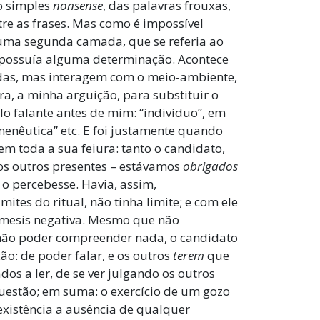
do simples
nonsense
, das palavras frouxas,
ntre as frases. Mas como é impossível
a uma segunda camada, que se referia ao
á possuía alguma determinação. Acontece
as, mas interagem com o meio-ambiente,
ra, a minha arguição, para substituir o
 falante antes de mim: “indivíduo”, em
rmenêutica” etc. E foi justamente quando
 em toda a sua feiura: tanto o candidato,
dos outros presentes – estávamos
obrigados
 o percebesse. Havia, assim,
ites do ritual, não tinha limite; e com ele
ímesis negativa. Mesmo que não
não poder compreender nada, o candidato
ão: de poder falar, e os outros
terem
que
dos a ler, de se ver julgando os outros
estão; em suma: o exercício de um gozo
xistência a ausência de qualquer