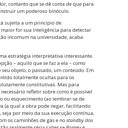
dor, contanto que se dê conta de que para
nstruir um poderoso binóculo.
tá sujeita a um princípio de
maior for sua inteligência para detectar
 tão incomum na universidade, acaba
a estratégia interpretativa interessante.
epção – aquilo que se faz a ela – como
e seu objeto, o passado, um conteúdo. Em
ntido totalmente ocultas para os
lutamente constitutivas. Mas para
necessário refletir sobre como é possível
io ou esquecimento (ao lembrar-se de
va (a qual a obra pode negar, facilitando
la, seja por meio da sua execução contínua,
 com os caminhões de gás e no
standby
dos
stão realmente séria saber se
Romeu e