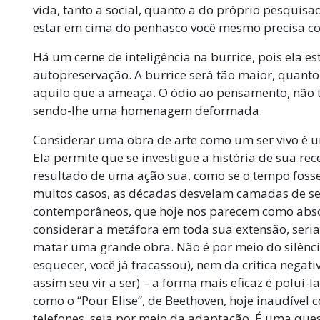
vida, tanto a social, quanto a do próprio pesquisa
estar em cima do penhasco você mesmo precisa co
Há um cerne de inteligência na burrice, pois ela es
autopreservação. A burrice será tão maior, quanto 
aquilo que a ameaça. O ódio ao pensamento, não
sendo-lhe uma homenagem deformada.
Considerar uma obra de arte como um ser vivo é um
Ela permite que se investigue a história de sua rec
resultado de uma ação sua, como se o tempo foss
muitos casos, as décadas desvelam camadas de se
contemporâneos, que hoje nos parecem como abso
considerar a metáfora em toda sua extensão, seria 
matar uma grande obra. Não é por meio do silênc
esquecer, você já fracassou), nem da crítica negati
assim seu vir a ser) – a forma mais eficaz é poluí-
como o “Pour Elise”, de Beethoven, hoje inaudível
telefones, seja por meio da adaptação. É uma que