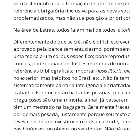
vem testemunhando a formação de um cânone próp
referência obrigatória (inclusive para as novas voz
problematizados, mas não sua posição a priori c
Na área de Letras, todos falam mal de todos:
e tod
Diferentemente do que se crê, não é difícil escre
aprovado pela banca sem entusiasmo, porém sem co
uma teoria a um corpus específico; pode reproduz
críticos; pode copiar conclusões retiradas de outra
referências bibliográficas; importar (
ipsis litteris
,
bi
no exterior, mas inéditos no Brasil etc.. Não falta
sistematicamente barrar a inteligência e criativi
trabalho. Por que então há tantas pessoas que nã
preguiçosos são uma minoria; afinal, já passara
têm um mestrado na bagagem. Geralmente fracass
por demais pesada, justamente porque seu texto a
reveste-se de um investimento pulsional forte, com
nas hipóteses, no objeto, no ser doutor. Não há ta