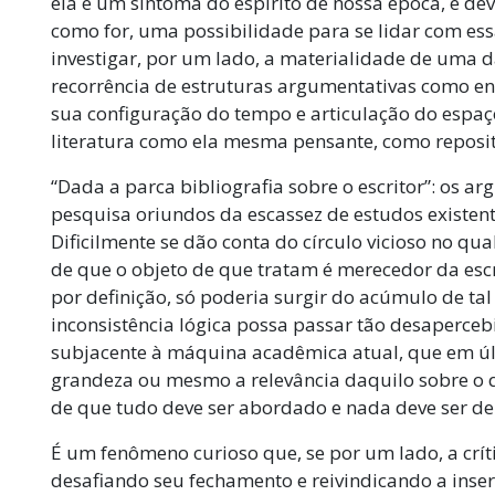
ela é um sintoma do espírito de nossa época, e de
como for, uma possibilidade para se lidar com essa
investigar, por um lado, a materialidade de uma d
recorrência de estruturas argumentativas como en
sua configuração do tempo e articulação do espaço
literatura como ela mesma pensante, como reposit
“Dada a parca bibliografia sobre o escritor”: os 
pesquisa oriundos da escassez de estudos existen
Dificilmente se dão conta do círculo vicioso no qua
de que o objeto de que tratam é merecedor da escr
por definição, só poderia surgir do acúmulo de ta
inconsistência lógica possa passar tão desaperceb
subjacente à máquina acadêmica atual, que em úl
grandeza ou mesmo a relevância daquilo sobre o q
de que tudo deve ser abordado e nada deve ser dei
É um fenômeno curioso que, se por um lado, a crít
desafiando seu fechamento e reivindicando a inserç