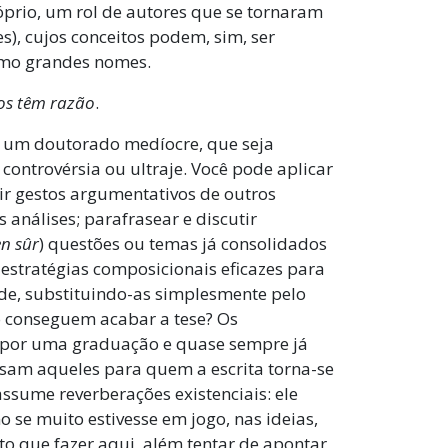
rio, um rol de autores que se tornaram
es), cujos conceitos podem, sim, ser
omo grandes nomes.
os têm razão
.
ver um doutorado medíocre, que seja
ntrovérsia ou ultraje. Você pode aplicar
ir gestos argumentativos de outros
s análises; parafrasear e discutir
en sûr
) questões ou temas já consolidados
m estratégias composicionais eficazes para
dade, substituindo-as simplesmente pelo
o conseguem acabar a tese? Os
m por uma graduação e quase sempre já
am aqueles para quem a escrita torna-se
ssume reverberações existenciais: ele
o se muito estivesse em jogo, nas ideias,
nto que fazer aqui, além tentar de apontar