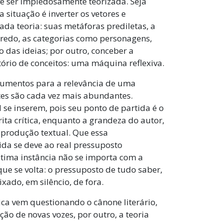
ve ser impiedosamente teorizada. Seja
 situação é inverter os vetores e
ada teoria: suas metáforas prediletas, a
redo, as categorias como personagens,
 das ideias; por outro, conceber a
ório de conceitos: uma máquina reflexiva.
argumentos para a relevância de uma
tes são cada vez mais abundantes.
l se inserem, pois seu ponto de partida é o
ita crítica, enquanto a grandeza do autor,
l produção textual. Que essa
ida se deve ao real pressuposto
tima instância não se importa com a
ue se volta: o pressuposto de tudo saber,
xado, em silêncio, de fora.
ica vem questionando o cânone literário,
ão de novas vozes, por outro, a teoria