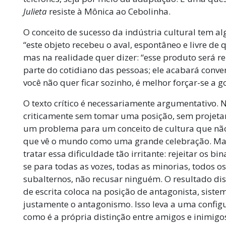
Julieta
resiste à Mônica ao Cebolinha.
O conceito de sucesso da indústria cultural tem al
“este objeto recebeu o aval, espontâneo e livre de
mas na realidade quer dizer: “esse produto será re
parte do cotidiano das pessoas; ele acabará conver
você não quer ficar sozinho, é melhor forçar-se a g
O texto crítico é necessariamente argumentativo.
criticamente sem tomar uma posição, sem projetar
um problema para um conceito de cultura que não
que vê o mundo como uma grande celebração. M
tratar essa dificuldade tão irritante: rejeitar os bi
se para todas as vozes, todas as minorias, todos o
subalternos, não recusar ninguém. O resultado discu
de escrita coloca na posição de antagonista, siste
justamente o antagonismo. Isso leva a uma configur
como é a própria distinção entre amigos e inimigo