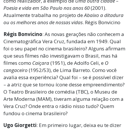
como realizador, a exemplo de
Uma outra cidade –
Poesia e vida em São Paulo nos anos 60
(2001).
Atualmente trabalha no projeto de
Abaixo a ditadura
ou os melhores anos de nossas vidas
. Régis Bonvicino
Régis Bonvicino
: As novas gerações não conhecem a
Cinematográfica Vera Cruz, fundada em 1949. Qual
foi o seu papel no cinema brasileiro? Alguns afirmam
que seus filmes não investigavam o Brasil, mas há
filmes como
Caiçara
(1951), de Adolfo Celi, e
O
cangaceiro
(1952/53), de Lima Barreto. Como você
avalia essa experiência? Qual foi – se é possível dizer
– a atriz que se tornou ícone desse empreendimento?
O Teatro Brasileiro de comédia (TBC), o Museu de
Arte Moderna (MAM), tiveram alguma relação com a
Vera Cruz? Onde entra o rádio nisso tudo? Quem
fundou o cinema brasileiro?
Ugo Giorgetti
: Em primeiro lugar, deixa eu te dizer