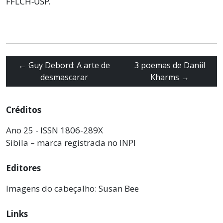
FFLCH-USP.
←
Guy Debord: A arte de
3 poemas de Daniil
desmascarar
Kharms
→
Créditos
Ano 25 - ISSN 1806-289X
Sibila – marca registrada no INPI
Editores
Imagens do cabeçalho: Susan Bee
Links