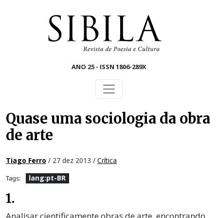
Skip to main content
ANO 25 - ISSN 1806-289X
Quase uma sociologia da obra
de arte
Tiago Ferro
/ 27 dez 2013 /
Crítica
lang:pt-BR
Tags:
1.
Analisar cientificamente obras de arte, encontrando