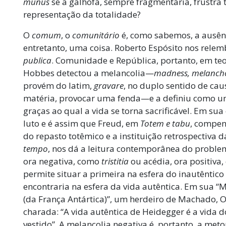
munus
se a galhofa, sempre fragmentária, frustra
representação da totalidade?
O
comum
, o
comunitário
é, como sabemos, a ausênc
entretanto, uma coisa. Roberto Espósito nos relem
publica
. Comunidade e República, portanto, em teo
Hobbes detectou a melancolia—
madness, melancho
provém do latim,
gravare
, no duplo sentido de ca
matéria, provocar uma fenda—e a definiu como u
graças ao qual a vida se torna sacrificável. Em sua
luto e é assim que Freud, em
Totem e tabu
, compen
do repasto totêmico e a instituição retrospectiva d
tempo
, nos dá a leitura contemporânea do proble
ora negativa, como
tristitia
ou acédia, ora positiva,
permite situar a primeira na esfera do inautêntic
encontraria na esfera da vida autêntica. Em sua
(da França Antártica)”, um herdeiro de Machado, 
charada: “A vida autêntica de Heidegger é a vida
vestido”. A melancolia negativa é, portanto, a met