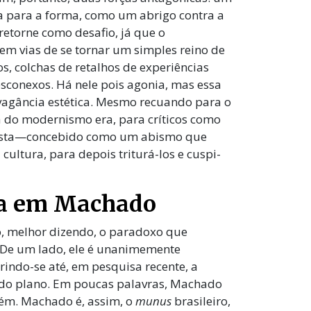
da para a forma, como um abrigo contra a
torne como desafio, já que o
 vias de se tornar um simples reino de
s, colchas de retalhos de experiências
esconexos. Há nele pois agonia, mas essa
vagância estética. Mesmo recuando para o
ca do modernismo era, para críticos como
nista—concebido como um abismo que
cultura, para depois triturá-los e cuspi-
ia em Machado
o, melhor dizendo, o paradoxo que
. De um lado, ele é unanimemente
indo-se até, em pesquisa recente, a
ndo plano. Em poucas palavras, Machado
ém. Machado é, assim, o
munus
brasileiro,