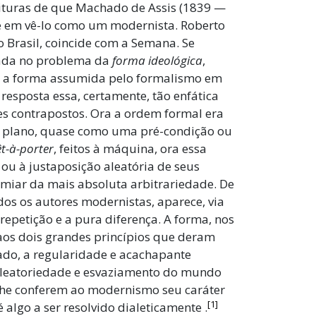
ituras de que Machado de Assis (1839 —
te em vê-lo como um modernista. Roberto
Brasil, coincide com a Semana. Se
rada no problema da
forma ideológica
,
oi a forma assumida pelo formalismo em
resposta essa, certamente, tão enfática
es contrapostos. Ora a ordem formal era
ro plano, quase como uma pré-condição ou
t-à-porter
, feitos à máquina, ora essa
u à justaposição aleatória de seus
imiar da mais absoluta arbitrariedade. De
s os autores modernistas, aparece, via
repetição e a pura diferença. A forma, nos
aos dois grandes princípios que deram
ado, a regularidade e acachapante
aleatoriedade e esvaziamento do mundo
lhe conferem ao modernismo seu caráter
[1]
é algo a ser resolvido dialeticamente
.