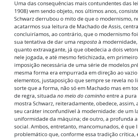
Uma das consequências mais contundentes das le
1908) vem sendo objeto, nos últimos anos, consis
Schwarz derrubou o mito de que o modernismo, no 
acatarmos sua leitura de Machado de Assis, cent
concluiríamos, ao contrário, que o modernismo f
sua tentativa de dar uma
resposta
à modernidade, 
quanto extravagante, já que obedecia a dois vetor
nele jogada, e até mesmo fetichizada, em primei
imposição necessária de uma série de modelos
prê
mesma forma era empurrada em direção ao vazio o
elementos, justaposição que sempre se revela no l
sorte que a forma, não só em Machado mas em todo
de regra, situada
no meio do caminho
entre a pura 
mostra Schwarz, reiteradamente, obedece, assim, 
seu caráter inconfundível à modernidade: de um l
uniformidade da máquina; de outro, a profunda 
social. Ambos, entretanto, mancomunados, é que 
problemático que, conforme essa tradição crítica, 