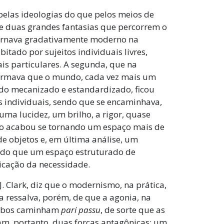
pelas ideologias do que pelos meios de
e duas grandes fantasias que percorrem o
ornava gradativamente moderno na
ado por sujeitos individuais livres,
is particulares. A segunda, que na
, afirmava que o mundo, cada vez mais um
sido mecanizado e estandardizado, ficou
s individuais, sendo que se encaminhava,
uma lucidez, um brilho, a rigor, quase
ndo acabou se tornando um espaço mais de
de objetos e, em última análise, um
 do que um espaço estruturado de
icação da necessidade.
J. Clark, diz que o modernismo, na prática,
 ressalva, porém, de que a agonia, na
Ambos caminham
pari passu
, de sorte que as
am, portanto, duas forças antagônicas: um