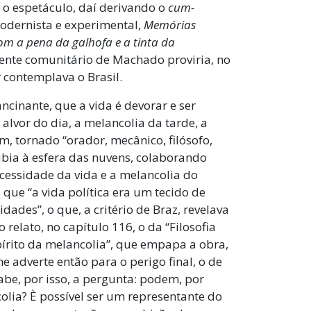
o espetáculo, daí derivando o
cum-
modernista e experimental,
Memórias
om a pena da galhofa e a tinta da
ente comunitário de Machado proviria, no
 contemplava o Brasil.
cinante, que a vida é devorar e ser
alvor do dia, a melancolia da tarde, a
m, tornado “orador, mecânico, filósofo,
subia à esfera das nuvens, colaborando
cessidade da vida e a melancolia do
ue “a vida política era um tecido de
aidades”, o que, a critério de Braz, revelava
 relato, no capítulo 116, o da “Filosofia
pírito da melancolia”, que empapa a obra,
 adverte então para o perigo final, o de
Cabe, por isso, a pergunta: podem, por
lia? È possível ser um representante do