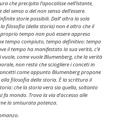
ura che precipita l’apocalisse nell’istante,
e del senso o del non senso dell’essere.
finite storie possibili. Dall’ altra la sola
filosofia (della storia) non é altro che il
l proprio tempo non può essere appreso
ome tempo compiuto, tempo definitivo: tempo
e il tempo ha manifestato la sua verità, c’è
i vuole, come vuole Blumenberg, che la verità
rale, non resta che sciogliere i conceti in
nei concetti come appunto Blumenberg propone
lla filosofia della storia. È la scrittura il
storia: che la storia vera sia quella, soltanto
 si fa mondo. Trova la via d’accesso alle
rne la smisurata potenza.
 romanzo.