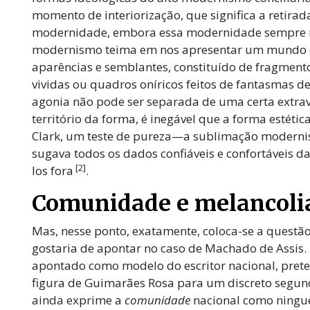
momento de interiorização, que significa a retira
modernidade, embora essa modernidade sempre re
modernismo teima em nos apresentar um mundo em
aparências e semblantes, constituído de fragmento
vividas ou quadros oníricos feitos de fantasmas d
agonia não pode ser separada de uma certa extra
território da forma, é inegável que a forma estéti
Clark, um teste de pureza—a sublimação moder
sugava todos os dados confiáveis e confortáveis da 
[2]
los fora
.
Comunidade e melancol
Mas, nesse ponto, exatamente, coloca-se a questã
gostaria de apontar no caso de Machado de Assis
apontado como modelo do escritor nacional, preter
figura de Guimarães Rosa para um discreto segu
ainda exprime a
comunidade
nacional como ningu