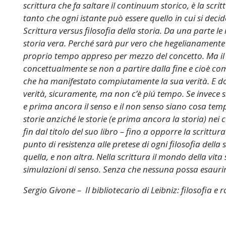
scrittura che fa saltare il continuum storico, è la scritt
tanto che ogni istante può essere quello in cui si decid
Scrittura versus filosofia della storia. Da una parte le in
storia vera. Perché sarà pur vero che hegelianamente la 
proprio tempo appreso per mezzo del concetto. Ma i
concettualmente se non a partire dalla fine e cioè c
che ha manifestato compiutamente la sua verità. E dov
verità, sicuramente, ma non c’è piú tempo. Se invece s
e prima ancora il senso e il non senso siano cosa tempo
storie anziché le storie (e prima ancora la storia) 
fin dal titolo del suo libro – fino a opporre la scrittura a
punto di resistenza alle pretese di ogni filosofia della 
quella, e non altra. Nella scrittura il mondo della vita
simulazioni di senso. Senza che nessuna possa esauri
Sergio Givone – Il bibliotecario di Leibniz: filosofia e