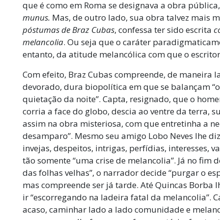
que é como em Roma se designava a obra pública, 
munus.
Mas, de outro lado, sua obra talvez mais 
póstumas de Braz Cubas
, confessa ter sido escrita
c
melancolia
. Ou seja que o caráter paradigmaticam
entanto, da atitude melancólica com que o escritor
Com efeito, Braz Cubas compreende, de maneira lan
devorado, dura biopolítica em que se balançam “o 
quietação da noite”. Capta, resignado, que o home
corria a face do globo, descia ao ventre da terra, 
assim na obra misteriosa, com que entretinha a ne
desamparo”. Mesmo seu amigo Lobo Neves lhe diz q
invejas, despeitos, intrigas, perfídias, interesses, v
tão somente “uma crise de melancolia”. Já no fim do
das folhas velhas”, o narrador decide “purgar o es
mas compreende ser já tarde. Até Quincas Borba lhe
ir “escorregando na ladeira fatal da melancolia”. 
acaso, caminhar lado a lado comunidade e melanco