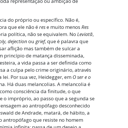
 toda representação ou ambição de
ia do próprio ou específico. Não é,
bra que ele não é
res
e muito menos
Res
ria política, não se equivalem. No
Leviatã
,
ly, dejection
ou
grief
, que é palavra que
usar aflição mas também de sulcar a
m princípio de matança disseminada,
 esteira, a vida passa a ser definida como
sa a culpa pelo crime originário, através
a lei. Por sua vez, Heidegger, em
O ser e o
ma. Há duas melancolias. A melancolia é
 como consciência da finitude, o que
o e o impróprio, ao passo que a segunda se
 “Mensagem ao antropófago desconhecido
Oswald de Andrade, matará, de hábito, a
 do antropófago que resiste no homem
onímia infinita: passa de um desejo a