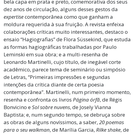
bela capa em prata e preto, comemorativa dos seus
dez anos de circulação, alguns desses gestos da
expertise
contemporânea como que ganham a
moldura requerida à sua fruição. A revista enfeixa
colaborações críticas muito interessantes, destaco o
ensaio “Hagiografias” de Flora Süssekind, que estuda
as formas hagiográficas trabalhadas por Paulo
Leminski em sua obra; e a multi-resenha de
Leonardo Martinelli, cujo título, de inegável corte
acadêmico, parece tema de seminário ou simpósio
de Letras, “Primeiras impressões e segundas
intenções da crítica diante de certa poesia
contemporânea”. Martinelli, num primeiro momento,
resenha e confronta os livros
Página órfã
, de Régis
Bonvicino e
Sol sobre nuvens
, de Josely Vianna
Baptista; e, num segundo tempo, se debruça sobre
as obras de alguns novíssimos, a saber,
20 poemas
para o seu walkman
, de Marília Garcia,
Rilke shake
, de