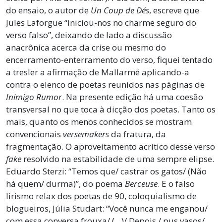
do ensaio, o autor de
Un Coup de Dés
, escreve que
Jules Laforgue “iniciou-nos no charme seguro do
verso falso”, deixando de lado a discussão
anacrônica acerca da crise ou mesmo do
encerramento-enterramento do verso, fiquei tentado
a tresler a afirmação de Mallarmé aplicando-a
contra o elenco de poetas reunidos nas páginas de
Inimigo Rumor
. Na presente edição há uma coesão
transversal no que toca à dicção dos poetas. Tanto os
mais, quanto os menos conhecidos se mostram
convencionais
versemakers
da fratura, da
fragmentação. O aproveitamento acrítico desse verso
fake
resolvido na estabilidade de uma sempre elipse.
Eduardo Sterzi: “Temos que/ castrar os gatos/ (Não
há quem/ durma)”, do poema
Berceuse
. E o falso
lirismo relax dos poetas de 90, coloquialismo de
blogueiros, Júlia Studart: “Você nunca me enganou/
com essa conversa frouxa/ (…)/ Depois,/ pus vasos/