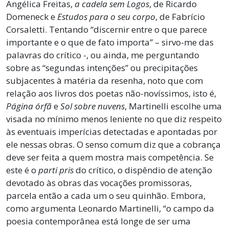
Angélica Freitas,
a cadela sem Logos
, de Ricardo
Domeneck e
Estudos para o seu corpo
, de Fabrício
Corsaletti. Tentando “discernir entre o que parece
importante e o que de fato importa” – sirvo-me das
palavras do crítico -, ou ainda, me perguntando
sobre as “segundas intenções” ou precipitações
subjacentes à matéria da resenha, noto que com
relação aos livros dos poetas não-novíssimos, isto é,
Página órfã
e
Sol sobre nuvens
, Martinelli escolhe uma
visada no mínimo menos leniente no que diz respeito
às eventuais imperícias detectadas e apontadas por
ele nessas obras. O senso comum diz que a cobrança
deve ser feita a quem mostra mais competência. Se
este é o
parti pris
do crítico, o dispêndio de atenção
devotado às obras das vocações promissoras,
parcela então a cada um o seu quinhão. Embora,
como argumenta Leonardo Martinelli, “o campo da
poesia contemporânea está longe de ser uma