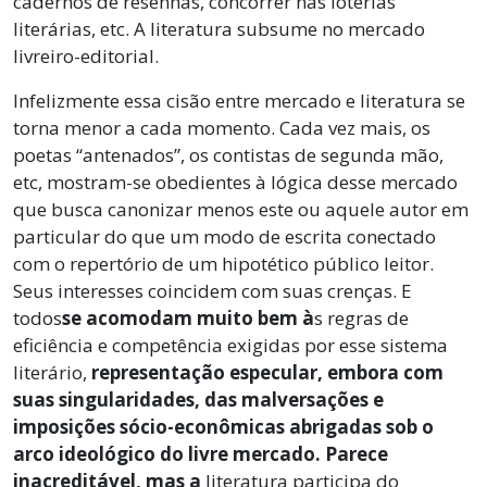
cadernos de resenhas, concorrer nas loterias
literárias, etc. A literatura subsume no mercado
livreiro-editorial.
Infelizmente essa cisão entre mercado e literatura se
torna menor a cada momento. Cada vez mais, os
poetas “antenados”, os contistas de segunda mão,
etc, mostram-se obedientes à lógica desse mercado
que busca canonizar menos este ou aquele autor em
particular do que um modo de escrita conectado
com o repertório de um hipotético público leitor.
Seus interesses coincidem com suas crenças. E
todos
se acomodam muito bem
à
s regras de
eficiência e competência exigidas por esse sistema
literário,
representação especular, embora com
suas singularidades, das malversações e
imposições sócio-econômicas abrigadas sob o
arco ideológico do livre mercado. Parece
inacreditável,
mas a
literatura participa do