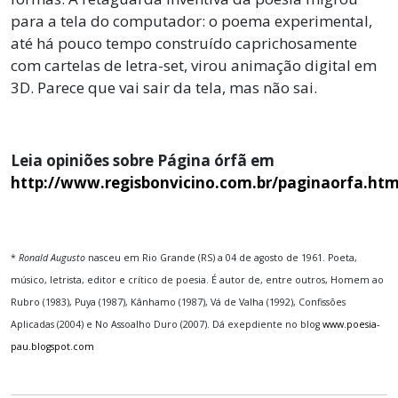
para a tela do computador: o poema experimental,
até há pouco tempo construído caprichosamente
com cartelas de letra-set, virou animação digital em
3D. Parece que vai sair da tela, mas não sai.
Leia opiniões sobre Página órfã em
http://www.regisbonvicino.com.br/paginaorfa.ht
*
Ro
nald Augusto
nasceu em Rio Grande (RS) a 04 de agosto de 1961. Poeta,
músico, letrista, editor e crítico de poesia. É autor de, entre outros, Homem ao
Rubro (1983), Puya (1987), Kânhamo (1987), Vá de Valha (1992), Confissões
Aplicadas (2004) e No Assoalho Duro (2007). Dá exepdiente no blog
www.poesia-
pau.blogspot.com