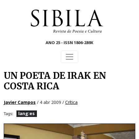
Skip to main content
ANO 25 - ISSN 1806-289X
UN POETA DE IRAK EN
COSTA RICA
Javier Campos
/ 4 abr 2009 /
Crítica
lang:es
Tags: