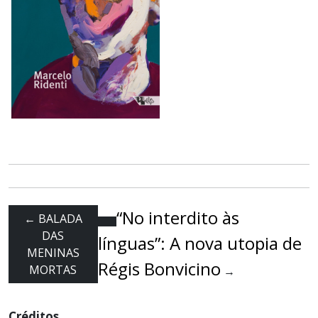
“No interdito às
←
BALADA
DAS
línguas”: A nova utopia de
MENINAS
Régis Bonvicino
MORTAS
→
Créditos