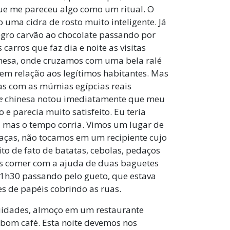
 que me pareceu algo como um ritual. O
uma cidra de rosto muito inteligente. Já
egro carvão ao chocolate passando por
arros que faz dia e noite as visitas
inesa, onde cruzamos com uma bela ralé
em relação aos legítimos habitantes. Mas
as com as múmias egípcias reais
e
chinesa notou imediatamente que meu
 e parecia muito satisfeito. Eu teria
, mas o tempo corria. Vimos um lugar de
aças, não tocamos em um recipiente cujo
to de fato de batatas, cebolas, pedaços
mos comer com a ajuda de duas baguetes
11h30 passando pelo gueto, que estava
s de papéis cobrindo as ruas.
uidades, almoço em um restaurante
 bom café. Esta noite devemos nos