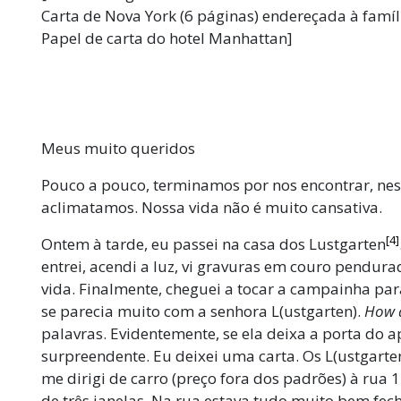
Carta de Nova York (6 páginas) endereçada à famíl
Papel de carta do hotel Manhattan]
Meus muito queridos
Pouco a pouco, terminamos por nos encontrar, ne
aclimatamos. Nossa vida não é muito cansativa.
[4]
Ontem à tarde, eu passei na casa dos Lustgarten
entrei, acendi a luz, vi gravuras em couro pendur
vida. Finalmente, cheguei a tocar a campainha p
se parecia muito com a senhora L(ustgarten).
How d
palavras. Evidentemente, se ela deixa a porta do 
surpreendente. Eu deixei uma carta. Os L(ustgarte
me dirigi de carro (preço fora dos padrões) à rua
de três janelas. Na rua estava tudo muito bem fec