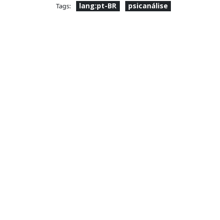
lang:pt-BR
psicanálise
Tags: