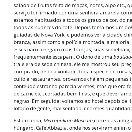
salada de frutas feita de maçãs, nozes, aipo etc.,
serviço foi firmado por uma senhora amarela como 
estamos habituados a todos os graus de cor, do n
todas as nuances do café. Depois tomamos um dos c
guiadas de Nova York, e pudemos ver a cidade ch
branca, assim como a polícia montada, a maioria, 
esses não carregam mais tranças, suas semelhanç
frequentemente escapam. O dono de uma
boutiqu
traje era de seda chinesa, ele me mostrou seu preço
comprado, de boa vontade, toda espécie de coisas
culto e restaurantes, provamos chá em pequenas t
conteúdo estranho parecia vermes, mas que era fei
de carne etc., cortadas bem finas, e que devería
negras. Em seguida, voltamos ao hotel depois de 
lotado de gente, mal sentada, enormes quantidade
Esta manhã,
Metropolitan Museum
,com suas antig
húngaro, Café Abbazia, onde nos serviram enfim o