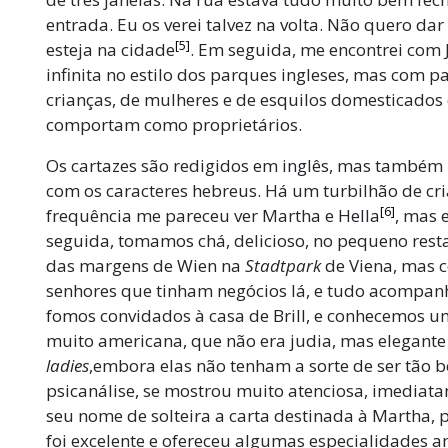
entrada. Eu os verei talvez na volta. Não quero dar
[5]
esteja na cidade
. Em seguida, me encontrei com
infinita no estilo dos parques ingleses, mas com p
crianças, de mulheres e de esquilos domesticados 
comportam como proprietários.
Os cartazes são redigidos em inglês, mas também n
com os caracteres hebreus. Há um turbilhão de cr
[6]
frequência me pareceu ver Martha e Hella
, mas 
seguida, tomamos chá, delicioso, no pequeno res
das margens de Wien na
Stadtpark
de Viena, mas 
senhores que tinham negócios lá, e tudo acompan
fomos convidados à casa de Brill, e conhecemos 
muito americana, que não era judia, mas elegant
ladies
,embora elas não tenham a sorte de ser tão be
psicanálise, se mostrou muito atenciosa, imediat
seu nome de solteira a carta destinada à Martha, p
foi excelente e ofereceu algumas especialidades