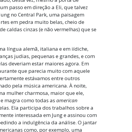
 um passo em direção a Eli, que talvez
 Jung no Central Park, uma paisagem
artes em pedra muito belas, cheio de
de caldas cinzas (e não vermelhas) que se
a língua alemã, italiana e em iídiche,
ianças judias, pequenas e grandes, e com
elas deveriam estar maiores agora. Em
taurante que parecia muito com aquele
certamente estávamos entre outros
hado pela música americana. À noite,
uma mulher charmosa, maior que ele,
e e magra como todas as
american
las. Ela participa dos trabalhos sobre a
amente interessada em Jung e assinou com
edindo a indulgência da análise. O jantar
 americanas como, por exemplo, uma