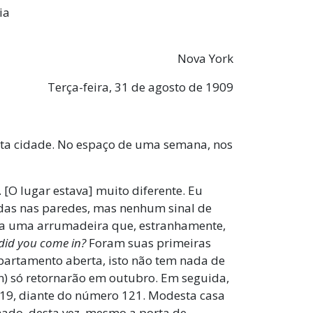
ia
Nova York
Terça-feira, 31 de agosto de 1909
sta cidade. No espaço de uma semana, nos
. [O lugar estava] muito diferente. Eu
adas nas paredes, mas nenhum sinal de
ara uma arrumadeira que, estranhamente,
id you come in?
Foram suas primeiras
apartamento aberta, isto não tem nada de
n) só retornarão em outubro. Em seguida,
 119, diante do número 121. Modesta casa
hado, desta vez, mesmo a porta de