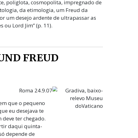
te, poliglota, cosmopolita, impregnado de
itologia, da etimologia, um Freud da
or um desejo ardente de ultrapassar as
 ou Lord Jim” (p. 11).
MUND FREUD
Roma 24.9.07
bem que o pequeno
que eu desejava te
deve ter chegado.
rtir daqui quinta-
o só depende de