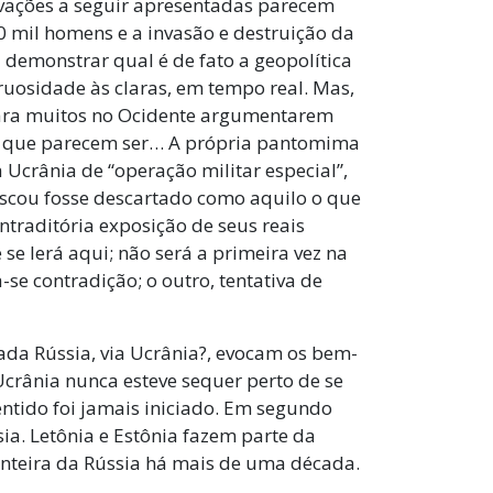
tivações a seguir apresentadas parecem
0 mil homens e a invasão e destruição da
 demonstrar qual é de fato a geopolítica
truosidade às claras, em tempo real. Mas,
para muitos no Ocidente argumentarem
 que parecem ser… A própria pantomima
 Ucrânia de “operação militar especial”,
oscou fosse descartado como aquilo o que
traditória exposição de seus reais
se lerá aqui; não será a primeira vez na
se contradição; o outro, tentativa de
ada Rússia, via Ucrânia?, evocam os bem-
Ucrânia nunca esteve sequer perto de se
tido foi jamais iniciado. Em segundo
sia. Letônia e Estônia fazem parte da
nteira da Rússia há mais de uma década.