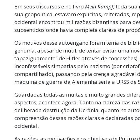
Em seus discursos e no livro
Mein Kampf
, toda sua 
sua geopolítica, estavam explícitas, reiteradas, r
ocidental encontrou mil razões bizantinas para de
subsentidos onde havia completa clareza de propó
Os motivos desse autoengano foram tema de biblio
genuína, apesar de inútil, de tentar evitar uma no
“apaziguamento” de Hitler através de concessões)
inconfessáveis simpatias pelo nazismo (por cripto
compartilhado), passando pela crença agradável de
máquina de guerra da Alemanha seria a URSS de St
Guardadas todas as muitas e muito grandes difere
aspectos, acontece agora. Tanto na clareza das raz
deliberada destruição da Ucrânia, quanto no auto
compreensão dessas razões claras e declaradas p
ocidental.
As razões, as motivações e os objetivos de Putin e