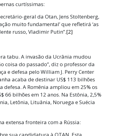
pernas curtíssimas:
 secretário-geral da Otan, Jens Stoltenberg,
ção muito fundamental’ que refletirá ‘as
ente russo, Vladimir Putin”.
[2]
era tabu. A invasão da Ucrânia mudou
o coisa do passado”, diz o professor da
a e defesa pelo William J. Perry Center
anha acaba de destinar US$ 113 bilhões
 a defesa. A Romênia ampliou em 25% os
S$ 66 bilhões em 12 anos. Na Estônia, 2,5%
ônia, Letônia, Lituânia, Noruega e Suécia
ma extensa fronteira com a Rússia:
obre sua candidatura à OTAN. Esta