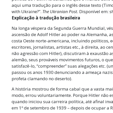
aqui uma tradução para o inglês desse texto (Tim
with Ukraine?”.
The Ukranian Post
.
Disponível em: s
Explicação à tradução brasileira
Na longa véspera da Segunda Guerra Mundial, vés
ascensão de Adolf Hitler ao poder na Alemanha, as 
costa Oeste norte-americana, incluindo políticos, e
escritores, jornalistas, artistas etc., à direita, ao 
não agressão com Hitler), discutiram à exaustão as
alemão, seus prováveis movimentos futuros, o que 
satisfazê-lo, “compreender” suas alegações etc. (u
passou os anos 1930 denunciando a ameaça nazista
profeta clamando no deserto).
A história mostrou de forma cabal que a vasta maio
modo, errou voluntariamente. Porque Hitler não 
quando iniciou sua carreira política, até afinal in
em 1º de setembro de 1939 – depois de ocupar a Re