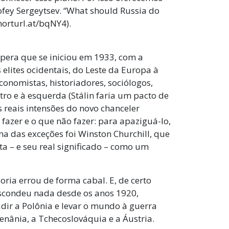
ofey Sergeytsev. “What should Russia do
horturl.at/bqNY4).
pera que se iniciou em 1933, com a
elites ocidentais, do Leste da Europa à
conomistas, historiadores, sociólogos,
centro e à esquerda (Stálin faria um pacto de
 reais intensões do novo chanceler
fazer e o que não fazer: para apaziguá-lo,
ma das exceções foi Winston Churchill, que
 – e seu real significado – como um
ria errou de forma cabal. E, de certo
escondeu nada desde os anos 1920,
vadir a Polônia e levar o mundo à guerra
nânia, a Tchecoslováquia e a Áustria.