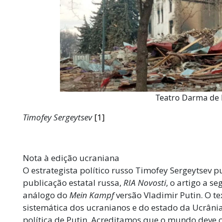
Teatro Darma de 
Timofey Sergeytsev
[1]
Nota à edição ucraniana
O estrategista político russo Timofey Sergeytsev p
publicação estatal russa,
RIA Novosti
, o artigo a s
análogo do
Mein Kampf
versão Vladimir Putin. O te
sistemática dos ucranianos e do estado da Ucrâni
política de Putin. Acreditamos que o mundo deve c