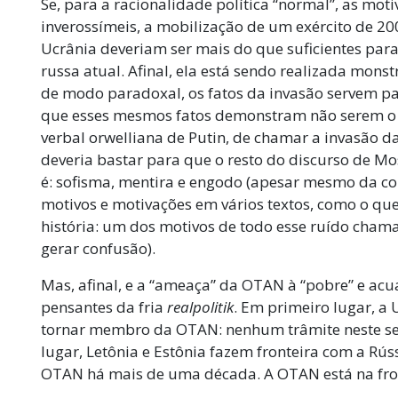
Se, para a racionalidade política “normal”, as mo
inverossímeis, a mobilização de um exército de 20
Ucrânia deveriam ser mais do que suficientes para
russa atual. Afinal, ela está sendo realizada mons
de modo paradoxal, os fatos da invasão servem 
que esses mesmos fatos demonstram não serem o
verbal orwelliana de Putin, de chamar a invasão da
deveria bastar para que o resto do discurso de M
é: sofisma, mentira e engodo (apesar mesmo da con
motivos e motivações em vários textos, como o que 
história: um dos motivos de todo esse ruído chama-
gerar confusão).
Mas, afinal, e a “ameaça” da OTAN à “pobre” e acu
pensantes da fria
realpolitik
. Em primeiro lugar, a 
tornar membro da OTAN: nenhum trâmite neste sen
lugar, Letônia e Estônia fazem fronteira com a Rús
OTAN há mais de uma década. A OTAN está na fro