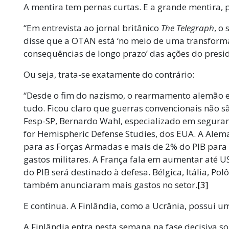
A mentira tem pernas curtas. E a grande mentira, 
“Em entrevista ao jornal britânico
The Telegraph
, o
disse que a OTAN está ‘no meio de uma transforma
consequências de longo prazo’ das ações do presid
Ou seja, trata-se exatamente do contrário:
“Desde o fim do nazismo, o rearmamento alemão 
tudo. Ficou claro que guerras convencionais não sã
Fesp-SP, Bernardo Wahl, especializado em seguranç
for Hemispheric Defense Studies, dos EUA. A Alem
para as Forças Armadas e mais de 2% do PIB para
gastos militares. A França fala em aumentar até U
do PIB será destinado à defesa. Bélgica, Itália, Pol
também anunciaram mais gastos no setor.
[3]
E continua. A Finlândia, como a Ucrânia, possui u
A Finlândia entra nesta semana na fase decisiva s