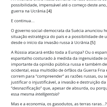
possibilidade, impensável até o começo deste ano, 
guerra na Ucrânia.
[4]
E continua…
O governo social-democrata da Suécia anunciou ho
situação estratégica do país e a possibilidade de
desde o início da invasão russa à Ucrânia.
[5]
A Rússia atacará então toda a Europa? Ou o espa
espantalho costurado à medida da ingenuidade ou 
importante da opinião pública russa e também de 
ocidental, essa multidão de órfãos da Guerra Fria
correm para “compreender” as razões russas, ou s
justificar o injustificável, a invasão e destruição 
“desnazificação” que, apesar de absurda, ou porq
essa mesma
intelligentsia
?
Mas e a economia, os gasodutos, as terras raras…?