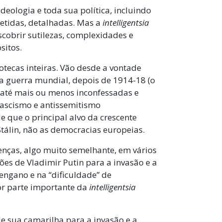
ideologia e toda sua política, incluindo
epetidas, detalhadas. Mas a
intelligentsia
scobrir sutilezas, complexidades e
sitos.
tecas inteiras. Vão desde a vontade
va guerra mundial, depois de 1914-18 (o
, até mais ou menos inconfessadas e
fascismo e antissemitismo
 que o principal alvo da crescente
álin, não as democracias europeias.
nças, algo muito semelhante, em vários
ões de Vladimir Putin para a invasão e a
engano e na “dificuldade” de
or parte importante da
intelligentsia
 de sua camarilha para a invasão e a