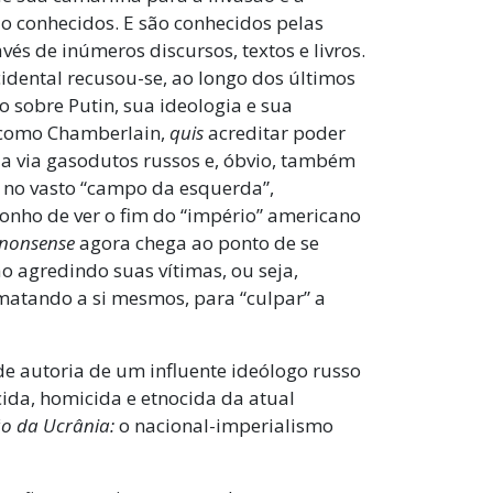
ão conhecidos. E são conhecidos pelas
vés de inúmeros discursos, textos e livros.
idental recusou-se, ao longo dos últimos
o sobre Putin, sua ideologia e sua
, como Chamberlain,
quis
acreditar poder
a via gasodutos russos e, óbvio, também
 no vasto “campo da esquerda”,
onho de ver o fim do “império” americano
nonsense
agora chega ao ponto de se
o agredindo suas vítimas, ou seja,
matando a si mesmos, para “culpar” a
 de autoria de um influente ideólogo russo
cida, homicida e etnocida da atual
ão da Ucrânia:
o nacional-imperialismo