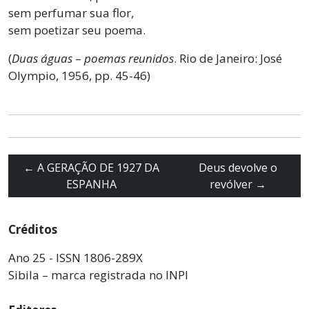
sem perfumar sua flor,
sem poetizar seu poema.
(
Duas águas
–
poemas reunidos
. Rio de Janeiro: José
Olympio, 1956, pp. 45-46)
←
A GERAÇÃO DE 1927 DA
Deus devolve o
ESPANHA
revólver
→
Créditos
Ano 25 - ISSN 1806-289X
Sibila – marca registrada no INPI