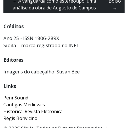
←
A vanguarda como estereótipo: uma
Bolso
análise da obra de Augusto de Campos
→
Créditos
Ano 25 - ISSN 1806-289X
Sibila – marca registrada no INPI
Editores
Imagens do cabeçalho: Susan Bee
Links
PennSound
Cantigas Medievais
Histórica: Revista Eletrônica
Régis Bonvicino