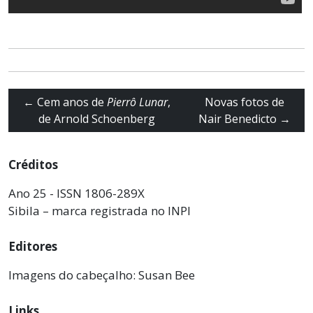
←
Cem anos de
Pierrô Lunar
,
Novas fotos de
de Arnold Schoenberg
Nair Benedicto
→
Créditos
Ano 25 - ISSN 1806-289X
Sibila – marca registrada no INPI
Editores
Imagens do cabeçalho: Susan Bee
Links