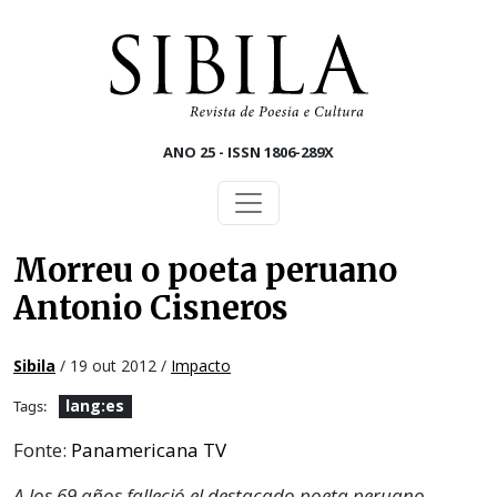
Skip to main content
ANO 25 - ISSN 1806-289X
Morreu o poeta peruano
Antonio Cisneros
Sibila
/ 19 out 2012 /
Impacto
lang:es
Tags:
Fonte:
Panamericana TV
A los 69 años falleció el destacado poeta peruano