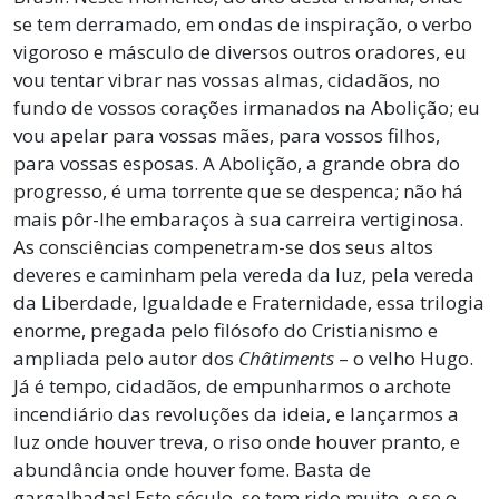
se tem derramado, em ondas de inspiração, o verbo
vigoroso e másculo de diversos outros oradores, eu
vou tentar vibrar nas vossas almas, cidadãos, no
fundo de vossos corações irmanados na Abolição; eu
vou apelar para vossas mães, para vossos filhos,
para vossas esposas. A Abolição, a grande obra do
progresso, é uma torrente que se despenca; não há
mais pôr-lhe embaraços à sua carreira vertiginosa.
As consciências compenetram-se dos seus altos
deveres e caminham pela vereda da luz, pela vereda
da Liberdade, Igualdade e Fraternidade, essa trilogia
enorme, pregada pelo filósofo do Cristianismo e
ampliada pelo autor dos
Châtiments
– o velho Hugo.
Já é tempo, cidadãos, de empunharmos o archote
incendiário das revoluções da ideia, e lançarmos a
luz onde houver treva, o riso onde houver pranto, e
abundância onde houver fome. Basta de
gargalhadas! Este século, se tem rido muito, e se o