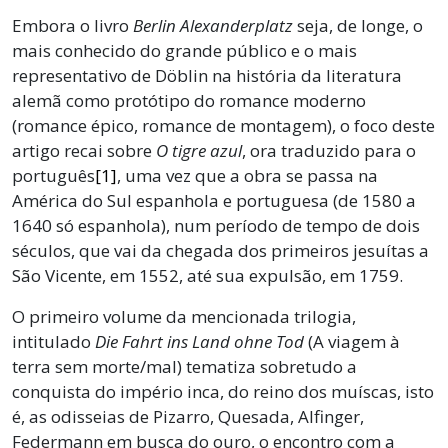
Embora o livro
Berlin Alexanderplatz
seja, de longe, o
mais conhecido do grande público e o mais
representativo de Döblin na história da literatura
alemã como protótipo do romance moderno
(romance épico, romance de montagem), o foco deste
artigo recai sobre
O tigre azul
, ora traduzido para o
português
[1]
, uma vez que a obra se passa na
América do Sul espanhola e portuguesa (de 1580 a
1640 só espanhola), num período de tempo de dois
séculos, que vai da chegada dos primeiros jesuítas a
São Vicente, em 1552, até sua expulsão, em 1759.
O primeiro volume da mencionada trilogia,
intitulado
Die Fahrt ins Land ohne Tod
(A viagem à
terra sem morte/mal) tematiza sobretudo a
conquista do império inca, do reino dos muíscas, isto
é, as odisseias de Pizarro, Quesada, Alfinger,
Federmann em busca do ouro, o encontro com a