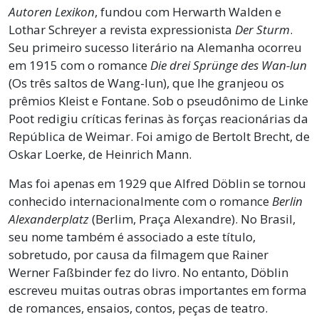
Autoren Lexikon
, fundou com Herwarth Walden e
Lothar Schreyer a revista expressionista
Der Sturm
.
Seu primeiro sucesso literário na Alemanha ocorreu
em 1915 com o romance
Die drei Sprünge des Wan-lun
(Os três saltos de Wang-lun), que lhe granjeou os
prêmios Kleist e Fontane. Sob o pseudônimo de Linke
Poot redigiu críticas ferinas às forças reacionárias da
República de Weimar. Foi amigo de Bertolt Brecht, de
Oskar Loerke, de Heinrich Mann.
Mas foi apenas em 1929 que Alfred Döblin se tornou
conhecido internacionalmente com o romance
Berlin
Alexanderplatz
(Berlim, Praça Alexandre). No Brasil,
seu nome também é associado a este título,
sobretudo, por causa da filmagem que Rainer
Werner Faßbinder fez do livro. No entanto, Döblin
escreveu muitas outras obras importantes em forma
de romances, ensaios, contos, peças de teatro.