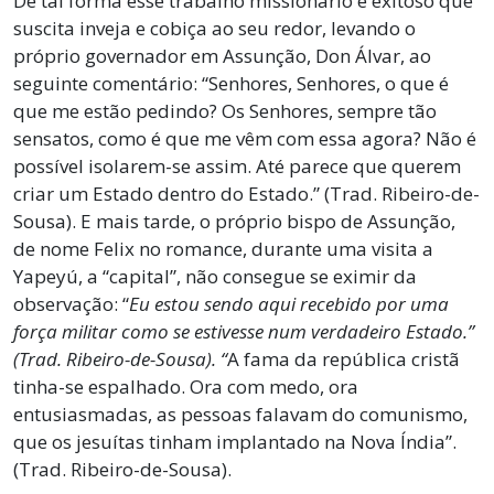
De tal forma esse trabalho missionário é exitoso que
suscita inveja e cobiça ao seu redor, levando o
próprio governador em Assunção, Don Álvar, ao
seguinte comentário: “Senhores, Senhores, o que é
que me estão pedindo? Os Senhores, sempre tão
sensatos, como é que me vêm com essa agora? Não é
possível isolarem-se assim. Até parece que querem
criar um Estado dentro do Estado.” (Trad. Ribeiro-de-
Sousa). E mais tarde, o próprio bispo de Assunção,
de nome Felix no romance, durante uma visita a
Yapeyú, a “capital”, não consegue se eximir da
observação: “
Eu estou sendo aqui recebido por uma
força militar como se estivesse num verdadeiro Estado
.”
(Trad. Ribeiro-de-Sousa). “
A fama da república cristã
tinha-se espalhado. Ora com medo, ora
entusiasmadas, as pessoas falavam do comunismo,
que os jesuítas tinham implantado na Nova Índia”.
(Trad. Ribeiro-de-Sousa).