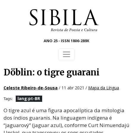
Skip to main content
ANO 25 - ISSN 1806-289X
Döblin: o tigre guarani
Celeste Ribeiro-de-Sousa
/ 11 abr 2021 /
Mapa da Língua
lang:pt-BR
Tags:
O tigre azul é uma figura apocalíptica da mitologia
dos índios guaranis. Na linguagem indígena é
“jaguarový” (jaguar azul), conforme Curt Nimuendajú
Unckel, que transcreveu os sons escutados