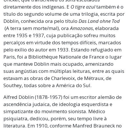
diretamente dos indígenas. E
O tigre azul
também é o
título do segundo volume de uma trilogia, escrita por
Döblin, conhecida ora pelo título
Das Land ohne Tod
(A terra sem morte/mal), ora
Amazonas
, elaborada
entre 1935 e 1937, cuja publicação sofreu muitos
percalços em virtude dos tempos difíceis, marcados
pelo exílio do autor em 1933. Estando refugiado em
Paris, foi a Bibliothèque Nationale de France o lugar
que manteve Döblin mais ocupado, amenizando
suas angústias com múltiplas leituras, entre as quais
estavam as obras de Charlevoix, de Métraux, de
Southey, todas sobre a América do Sul.
Alfred Döblin (1878-1957) foi um escritor alemão de
ascendência judaica, de ideologia esquerdista e
simpatizante do movimento sionista. Médico
psiquiatra, dedicou, porém, seu tempo livre à
literatura. Em 1910, conforme Manfred Brauneck no