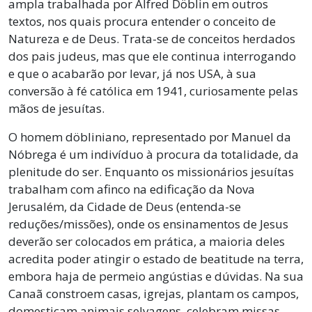
ampla trabalhada por Alfred Döblin em outros
textos, nos quais procura entender o conceito de
Natureza e de Deus. Trata-se de conceitos herdados
dos pais judeus, mas que ele continua interrogando
e que o acabarão por levar, já nos USA, à sua
conversão à fé católica em 1941, curiosamente pelas
mãos de jesuítas.
O homem döbliniano, representado por Manuel da
Nóbrega é um indivíduo à procura da totalidade, da
plenitude do ser. Enquanto os missionários jesuítas
trabalham com afinco na edificação da Nova
Jerusalém, da Cidade de Deus (entenda-se
reduções/missões), onde os ensinamentos de Jesus
deverão ser colocados em prática, a maioria deles
acredita poder atingir o estado de beatitude na terra,
embora haja de permeio angústias e dúvidas. Na sua
Canaã constroem casas, igrejas, plantam os campos,
domesticam animais selvagens, celebram missas,