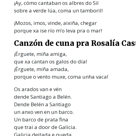
¡Ay, cómo cantaban os albres do Sil
sobre a verde lúa, coma un tamboril!
¡Mozos, imos, vinde, aixiña, chegar
porque xa ise río m’o leva pra o mar!
Canzón de cuna pra Rosalía Cas
¡Érguete, miña amiga,
que xa cantan os galos do día!
¡Érguete, miña amada,
porque o vento muxe, coma unha vaca!
Os arados van e vén
dende Santiago a Belén.
Dende Belén a Santiago
un anxo ven en un barco.
Un barco de prata fina
que trai a door de Galicia.
Galicia deitada e queda