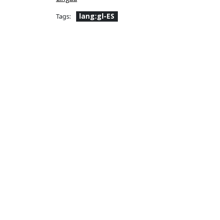
lang:gl-ES
Tags: