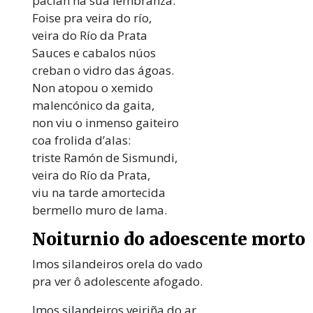
pacían na súa lembranza.
Foise pra veira do río,
veira do Río da Prata
Sauces e cabalos núos
creban o vidro das ágoas.
Non atopou o xemido
malencónico da gaita,
non viu o inmenso gaiteiro
coa frolida d’alas:
triste Ramón de Sismundi,
veira do Río da Prata,
viu na tarde amortecida
bermello muro de lama.
Noiturnio do adoescente morto
Imos silandeiros orela do vado
pra ver ô adolescente afogado.
Imos silandeiros veiriña do ar,