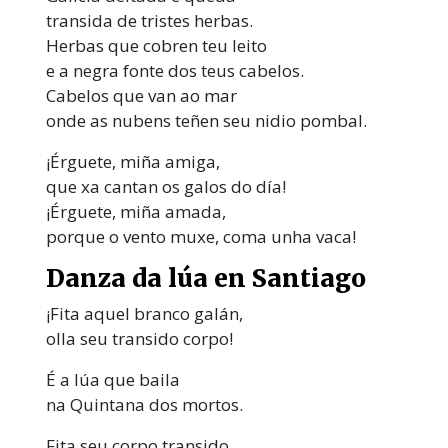
transida de tristes herbas.
Herbas que cobren teu leito
e a negra fonte dos teus cabelos.
Cabelos que van ao mar
onde as nubens teñen seu nidio pombal.
¡Érguete, miña amiga,
que xa cantan os galos do día!
¡Érguete, miña amada,
porque o vento muxe, coma unha vaca!
Danza da lúa en Santiago
¡Fita aquel branco galán,
olla seu transido corpo!
É a lúa que baila
na Quintana dos mortos.
Fita seu corpo transido