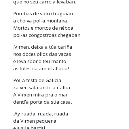
que no seu carro a levaban.
Pombas de vidro traguían
a choiva pol-a montana.
Mortos e mortos de néboa
pol-as congostroas chegaban.
¡Virxen, deixa a túa cariña
nos doces ollos das vacas
e leva sobr’o teu manto
as foles da amortallada!
Pol-a testa de Galicia
xa ven salaiando a i-alba.
A Virxen mira pra o mar
dend’a porta da súa casa.
¡Ay ruada, ruada, ruada
da Virxen pequena
e a súa barca!