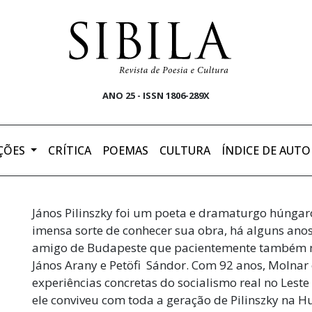
ANO 25 - ISSN 1806-289X
ÇÕES
CRÍTICA
POEMAS
CULTURA
ÍNDICE DE AUTO
János Pilinszky foi um poeta e dramaturgo húngaro
imensa sorte de conhecer sua obra, há alguns ano
amigo de Budapeste que pacientemente também m
János Arany e Petöfi Sándor. Com 92 anos, Molnar 
experiências concretas do socialismo real no Les
ele conviveu com toda a geração de Pilinszky na 