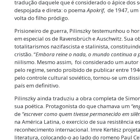
tradução daquele que é considerado o ápice dos
despojada e direta: o poema
Apokrif
, de 1947, um
volta do filho pródigo.
Prisioneiro de guerra, Pilinszky testemunhou o ho
em especial os de Ravensbrüch e Auschwitz. Sua o
totalitarismos nazifascista e stalinista, constitui
cristão. “
Embora reine o nada, o mundo continua a p
niilismo. Mesmo assim, foi considerado um autor
pelo regime, sendo proibido de publicar entre 1
pelo controle cultural soviético, tornou-se um diss
país em definitivo.
Pilinszky ainda traduziu a obra completa de Simo
sua poética. Protagonista do que chamava um
“en
de
“escrever como quem tivesse permanecido em silên
na América Latina, o exercício de sua resistência e
reconhecimento internacional. Imre Kertész projeta
literatura, colocando-o ao lado do romeno Paul Ce