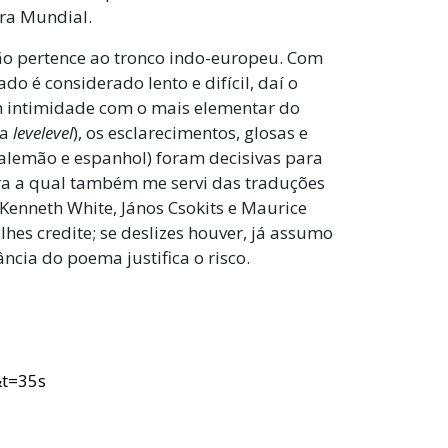
rra Mundial.
não pertence ao tronco indo-europeu. Com
do é considerado lento e difícil, daí o
em intimidade com o mais elementar do
ra
levelevel
), os esclarecimentos, glosas e
, alemão e espanhol) foram decisivas para
ra a qual também me servi das traduções
enneth White, János Csokits e Maurice
lhes credite; se deslizes houver, já assumo
ância do poema justifica o risco.
&t=35s