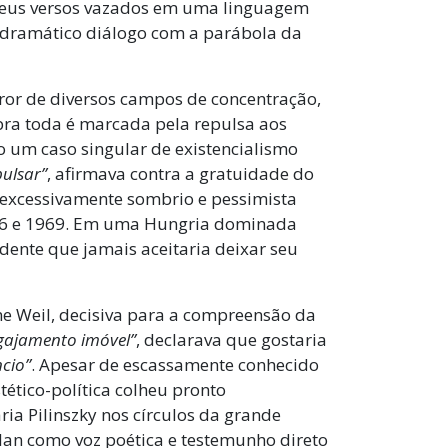
 seus versos vazados em uma linguagem
 dramático diálogo com a parábola da
rror de diversos campos de concentração,
bra toda é marcada pela repulsa aos
ndo um caso singular de existencialismo
ulsar”
, afirmava contra a gratuidade do
 excessivamente sombrio e pessimista
946 e 1969. Em uma Hungria dominada
idente que jamais aceitaria deixar seu
ne Weil, decisiva para a compreensão da
gajamento imóvel”
, declarava que gostaria
cio”
. Apesar de escassamente conhecido
stético-política colheu pronto
ria Pilinszky nos círculos da grande
lan como voz poética e testemunho direto