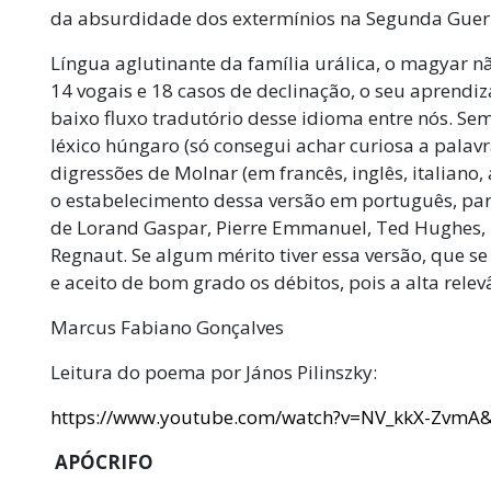
da absurdidade dos extermínios na Segunda Gue
Língua aglutinante da família urálica, o magyar 
14 vogais e 18 casos de declinação, o seu aprendiza
baixo fluxo tradutório desse idioma entre nós. S
léxico húngaro (só consegui achar curiosa a palav
digressões de Molnar (em francês, inglês, italiano
o estabelecimento dessa versão em português, pa
de Lorand Gaspar, Pierre Emmanuel, Ted Hughes, K
Regnaut. Se algum mérito tiver essa versão, que se 
e aceito de bom grado os débitos, pois a alta relev
Marcus Fabiano Gonçalves
Leitura do poema por János Pilinszky:
https://www.youtube.com/watch?v=NV_kkX-ZvmA
APÓCRIFO