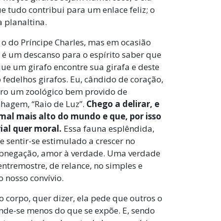
e tudo contribui para um enlace feliz; o
a planaltina.
o do Príncipe Charles, mas em ocasião
 é um descanso para o espírito saber que
ue um girafo encontre sua girafa e deste
 fedelhos girafos. Eu, cândido de coração,
uro um zoológico bem provido de
nhagem, “Raio de Luz”.
Chego a delirar, e
al mais alto do mundo e que, por isso
ial quer moral.
Essa fauna esplêndida,
 sentir-se estimulado a crescer no
abnegação, amor à verdade. Uma verdade
entremostre, de relance, no simples e
 nosso convívio.
 corpo, quer dizer, ela pede que outros o
ende-se menos do que se expõe. E, sendo