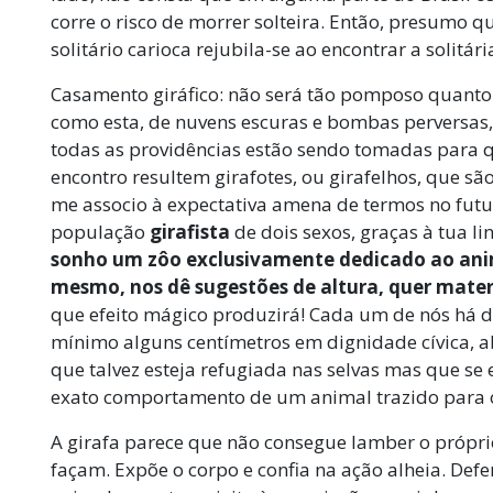
corre o risco de morrer solteira. Então, presumo qu
solitário carioca rejubila-se ao encontrar a solitári
Casamento giráfico: não será tão pomposo quanto 
como esta, de nuvens escuras e bombas perversas,
todas as providências estão sendo tomadas para q
encontro resultem girafotes, ou girafelhos, que são
me associo à expectativa amena de termos no fut
população
girafista
de dois sexos, graças à tua li
sonho um zôo exclusivamente dedicado ao anim
mesmo, nos dê sugestões de altura, quer mater
que efeito mágico produzirá! Cada um de nós há de
mínimo alguns centímetros em dignidade cívica, 
que talvez esteja refugiada nas selvas mas que se 
exato comportamento de um animal trazido para o
A girafa parece que não consegue lamber o próprio
façam. Expõe o corpo e confia na ação alheia. Def