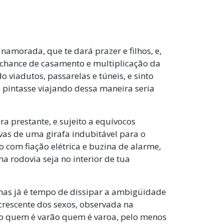
a namorada, que te dará prazer e filhos, e,
s chance de casamento e multiplicação da
o viadutos, passarelas e túneis, e sinto
e pintasse viajando dessa maneira seria
a prestante, e sujeito a equívocos
vas de uma girafa indubitável para o
com fiação elétrica e buzina de alarme,
a rodovia seja no interior de tua
 mas já é tempo de dissipar a ambigüidade
crescente dos sexos, observada na
o quem é varão quem é varoa, pelo menos