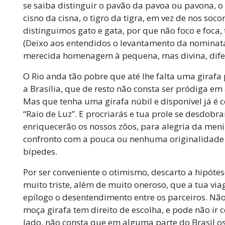
se saiba distinguir o pavão da pavoa ou pavona, o 
cisno da cisna, o tigro da tigra, em vez de nos s
distinguimos gato e gata, por que não foco e foca
(Deixo aos entendidos o levantamento da nominata c
merecida homenagem à pequena, mas divina, difere
O Rio anda tão pobre que até lhe falta uma girafa 
a Brasília, que de resto não consta ser pródiga e
Mas que tenha uma girafa núbil e disponível já é co
“Raio de Luz”. E procriarás e tua prole se desdobra
enriquecerão os nossos zôos, para alegria da meni
confronto com a pouca ou nenhuma originalidade 
bípedes.
Por ser conveniente o otimismo, descarto a hipótese
muito triste, além de muito oneroso, que a tua vi
epílogo o desentendimento entre os parceiros. Nã
moça girafa tem direito de escolha, e pode não ir 
lado, não consta que em alguma parte do Brasil o