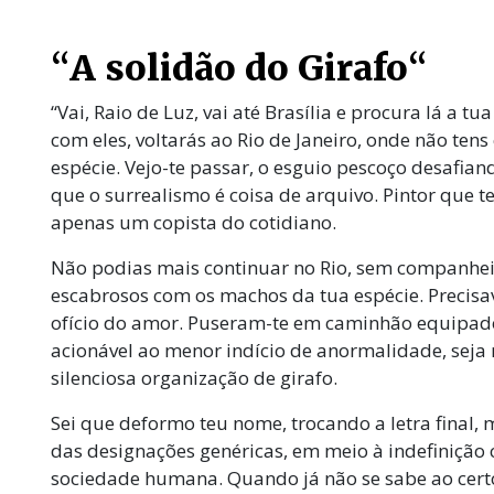
“
A solidão do Girafo
“
“Vai, Raio de Luz, vai até Brasília e procura lá a tu
com eles, voltarás ao Rio de Janeiro, onde não ten
espécie. Vejo-te passar, o esguio pescoço desafiand
que o surrealismo é coisa de arquivo. Pintor que t
apenas um copista do cotidiano.
Não podias mais continuar no Rio, sem companheir
escabrosos com os machos da tua espécie. Precisa
ofício do amor. Puseram-te em caminhão equipado 
acionável ao menor indício de anormalidade, seja n
silenciosa organização de girafo.
Sei que deformo teu nome, trocando a letra final,
das designações genéricas, em meio à indefinição 
sociedade humana. Quando já não se sabe ao cert