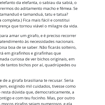
elefanto da elefanta, o sabiau da sabiá, o
ocorrermos do aditamento macho e fêmea. Se
, tamanduó e tamanduá, tatu e tatua?
ompleta.) Fica mais fácil e constitui
nça que tornou viável o milagre da vida.
para amar um girafo, e é preciso recorrer
m atendimento às necessidades nacionais.
isa boa de se saber. Não ficarás solteiro,
rá em girafinhos e girafinhas que
nada curiosa de ver bichos originais, em
de tantos bichos por aí, quadrúpedes ou
 de a girafa brasiliana te recusar. Seria
agem, exigindo mil cuidados, tivesse como
o resta dúvida que, democraticamente, a
contigo e com teu focinho. Mas, por outro
s moços girafos sejam numerosos, e ela