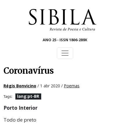
Skip to main content
ANO 25 - ISSN 1806-289X
Coronavírus
Régis Bonvicino
/ 1 abr 2020 /
Poemas
lang:pt-BR
Tags:
Porto Interior
Todo de preto