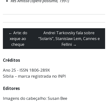
Res Amissa (opera postuma, 1991)
←
Arte: do
Andrei Tarkovsky fala sobre
xeque ao
“Solaris”, Stanislaw Lem, Cannes e
cheque
Fellini
→
Créditos
Ano 25 - ISSN 1806-289X
Sibila – marca registrada no INPI
Editores
Imagens do cabeçalho: Susan Bee