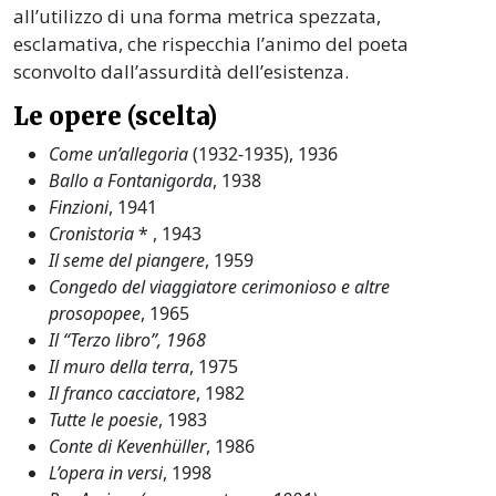
all’utilizzo di una forma metrica spezzata,
esclamativa, che rispecchia l’animo del poeta
sconvolto dall’assurdità dell’esistenza.
Le opere (scelta)
Come un’allegoria
(1932-1935), 1936
Ballo a Fontanigorda
, 1938
Finzioni
, 1941
Cronistoria
* , 1943
Il seme del piangere
, 1959
Congedo del viaggiatore cerimonioso e altre
prosopopee
, 1965
Il “Terzo libro”, 1968
Il muro della terra
, 1975
Il franco cacciatore
, 1982
Tutte le poesie
, 1983
Conte di Kevenhüller
, 1986
L’opera in versi
, 1998