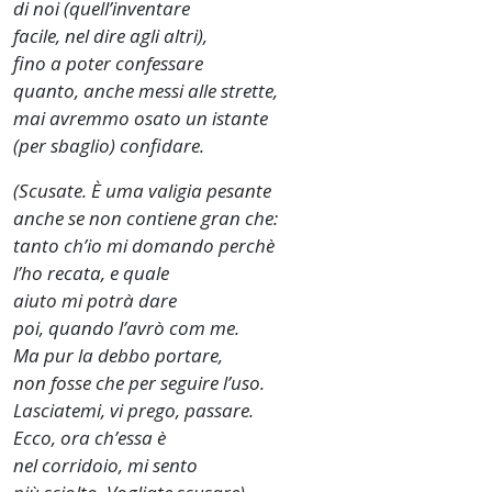
di noi (quell’inventare
facile, nel dire agli altri),
fino a poter confessare
quanto, anche messi alle strette,
mai avremmo osato un istante
(per sbaglio) confidare.
(Scusate. È uma valigia pesante
anche se non contiene gran che:
tanto ch’io mi domando perchè
l’ho recata, e quale
aiuto mi potrà dare
poi, quando l’avrò com me.
Ma pur la debbo portare,
non fosse che per seguire l’uso.
Lasciatemi, vi prego, passare.
Ecco, ora ch’essa è
nel corridoio, mi sento