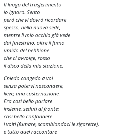
Il luogo del trasferimento
lo ignoro. Sento
peró che vi dovrò ricordare
spesso, nella nuova sede,
mentre il mio occhio già vede
dal finestrino, oltre il fumo
umido del nebbione
che ci avvolge, rosso
il disco della mia stazione.
Chiedo congedo a voi
senza potervi nascondere,
lieve, una costernazione.
Era così bello parlare
insieme, seduti di fronte:
così bello confondere
i volti (fumare, scambiandoci le sigarette),
e tutto quel raccontare