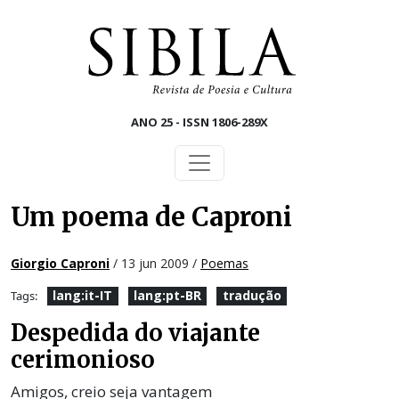
Skip to main content
ANO 25 - ISSN 1806-289X
Um poema de Caproni
Giorgio Caproni
/ 13 jun 2009 /
Poemas
lang:it-IT
lang:pt-BR
tradução
Tags:
Despedida do viajante
cerimonioso
Amigos, creio seja vantagem