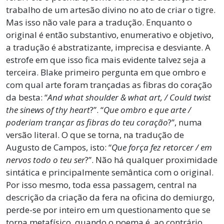
trabalho de um artesão divino no ato de criar o tigre.
Mas isso não vale para a tradução. Enquanto o
original é então substantivo, enumerativo e objetivo,
a tradução é abstratizante, imprecisa e desviante. A
estrofe em que isso fica mais evidente talvez seja a
terceira. Blake primeiro pergunta em que ombro e
com qual arte foram trançadas as fibras do coração
da besta: “
And what shoulder & what art, / Could twist
the sinews of thy heart
?”. “
Que ombro e que arte /
poderiam trançar as fibras do teu coração
?”, numa
versão literal. O que se torna, na tradução de
Augusto de Campos, isto: “
Que força fez retorcer / em
nervos todo o teu ser
?”. Não há qualquer proximidade
sintática e principalmente semântica com o original.
Por isso mesmo, toda essa passagem, central na
descrição da criação da fera na oficina do demiurgo,
perde-se por inteiro em um questionamento que se
torna metafísico, quando o poema é, ao contrário,