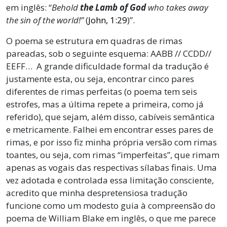
em inglês: “
Behold
the Lamb of God
who takes away
the sin of the world!
”
(
John, 1:29
)”.
O poema se estrutura em quadras de rimas
pareadas, sob o seguinte esquema: AABB // CCDD//
EEFF… A grande dificuldade formal da tradução é
justamente esta, ou seja, encontrar cinco pares
diferentes de rimas perfeitas (o poema tem seis
estrofes, mas a última repete a primeira, como já
referido), que sejam, além disso, cabíveis semântica
e metricamente. Falhei em encontrar esses pares de
rimas, e por isso fiz minha própria versão com rimas
toantes, ou seja, com rimas “imperfeitas”, que rimam
apenas as vogais das respectivas sílabas finais. Uma
vez adotada e controlada essa limitação consciente,
acredito que minha despretensiosa tradução
funcione como um modesto guia à compreensão do
poema de William Blake em inglês, o que me parece