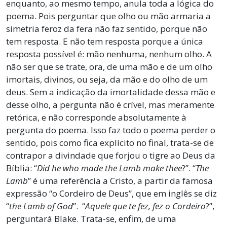
enquanto, ao mesmo tempo, anula toda a lógica do
poema. Pois perguntar que olho ou mão armaria a
simetria feroz da fera não faz sentido, porque não
tem resposta. E não tem resposta porque a única
resposta possível é: mão nenhuma, nenhum olho. A
não ser que se trate, ora, de uma mão e de um olho
imortais, divinos, ou seja, da mão e do olho de um
deus. Sem a indicação da imortalidade dessa mão e
desse olho, a pergunta não é crível, mas meramente
retórica, e não corresponde absolutamente à
pergunta do poema. Isso faz todo o poema perder o
sentido, pois como fica explícito no final, trata-se de
contrapor a divindade que forjou o tigre ao Deus da
Bíblia: “
Did he who made the Lamb make thee
?”. “
The
Lamb
” é uma referência a Cristo, a partir da famosa
expressão “o Cordeiro de Deus”, que em inglês se diz
“
the Lamb of God
”. “
Aquele que te fez, fez o Cordeiro
?”,
perguntará Blake. Trata-se, enfim, de uma