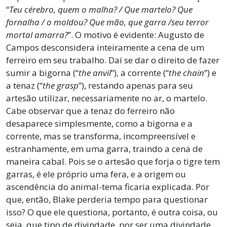
“
Teu cérebro, quem o malha? / Que martelo? Que
fornalha / o moldou? Que mão, que garra /seu terror
mortal amarra?
”. O motivo é evidente: Augusto de
Campos desconsidera inteiramente a cena de um
ferreiro em seu trabalho. Daí se dar o direito de fazer
sumir a bigorna (“
the anvil
”), a corrente (“
the chain
”) e
a tenaz (“
the grasp
”), restando apenas para seu
artesão utilizar, necessariamente no ar, o martelo.
Cabe observar que a tenaz do ferreiro não
desaparece simplesmente, como a bigorna e a
corrente, mas se transforma, incompreensível e
estranhamente, em uma garra, traindo a cena de
maneira cabal. Pois se o artesão que forja o tigre tem
garras, é ele próprio uma fera, e a origem ou
ascendência do animal-tema ficaria explicada. Por
que, então, Blake perderia tempo para questionar
isso? O que ele questiona, portanto, é outra coisa, ou
seja, que tipo de divindade, por ser uma divindade,