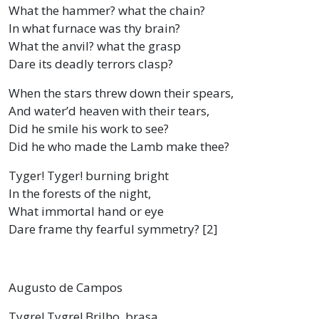
What the hammer? what the chain?
In what furnace was thy brain?
What the anvil? what the grasp
Dare its deadly terrors clasp?
When the stars threw down their spears,
And water’d heaven with their tears,
Did he smile his work to see?
Did he who made the Lamb make thee?
Tyger! Tyger! burning bright
In the forests of the night,
What immortal hand or eye
Dare frame thy fearful symmetry? [2]
Augusto de Campos
Tygre! Tygre! Brilho, brasa