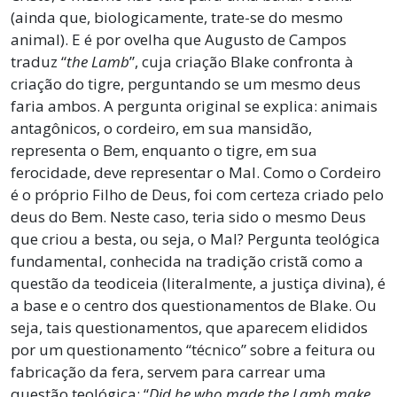
(ainda que, biologicamente, trate-se do mesmo
animal). E é por ovelha que Augusto de Campos
traduz “
the Lamb
”, cuja criação Blake confronta à
criação do tigre, perguntando se um mesmo deus
faria ambos. A pergunta original se explica: animais
antagônicos, o cordeiro, em sua mansidão,
representa o Bem, enquanto o tigre, em sua
ferocidade, deve representar o Mal. Como o Cordeiro
é o próprio Filho de Deus, foi com certeza criado pelo
deus do Bem. Neste caso, teria sido o mesmo Deus
que criou a besta, ou seja, o Mal? Pergunta teológica
fundamental, conhecida na tradição cristã como a
questão da teodiceia (literalmente, a justiça divina), é
a base e o centro dos questionamentos de Blake. Ou
seja, tais questionamentos, que aparecem elididos
por um questionamento “técnico” sobre a feitura ou
fabricação da fera, servem para carrear uma
questão teológica: “
Did he who made the Lamb make