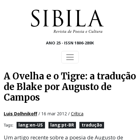
Skip to main content
ANO 25 - ISSN 1806-289X
A Ovelha e o Tigre: a tradução
de Blake por Augusto de
Campos
Luis Dolhnikoff
/ 16 mar 2012 /
Crítica
lang:en-US
lang:pt-BR
tradução
Tags:
Um artigo recente sobre a poesia de Augusto de