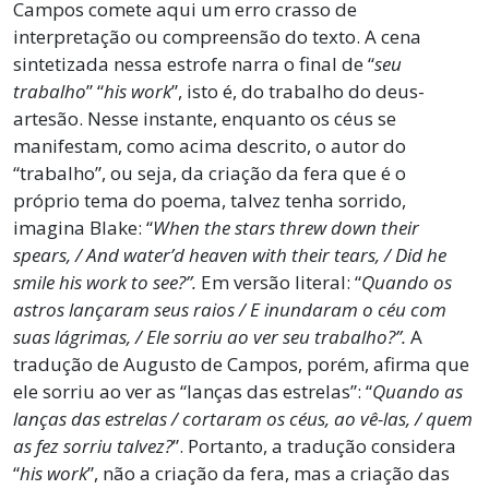
Campos comete aqui um erro crasso de
interpretação ou compreensão do texto. A cena
sintetizada nessa estrofe narra o final de “
seu
trabalho
” “
his work
”, isto é, do trabalho do deus-
artesão. Nesse instante, enquanto os céus se
manifestam, como acima descrito, o autor do
“trabalho”, ou seja, da criação da fera que é o
próprio tema do poema, talvez tenha sorrido,
imagina Blake: “
When the stars threw down their
spears, / And water’d heaven with their tears, / Did he
smile his work to see?”.
Em versão literal: “
Quando os
astros lançaram seus raios / E inundaram o céu com
suas lágrimas, / Ele sorriu ao ver seu trabalho?”.
A
tradução de Augusto de Campos, porém, afirma que
ele sorriu ao ver as “lanças das estrelas”: “
Quando as
lanças das estrelas / cortaram os céus, ao vê-las, / quem
as fez sorriu talvez?
”. Portanto, a tradução considera
“
his work
”, não a criação da fera, mas a criação das