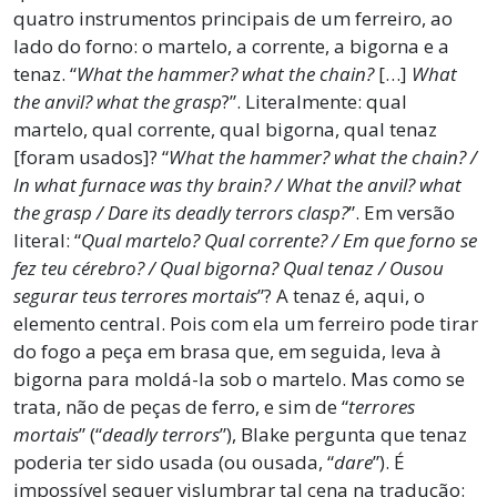
quatro instrumentos principais de um ferreiro, ao
lado do forno: o martelo, a corrente, a bigorna e a
tenaz. “
What the hammer? what the chain?
[…]
What
the anvil? what the grasp
?”. Literalmente: qual
martelo, qual corrente, qual bigorna, qual tenaz
[foram usados]? “
What the hammer? what the chain? /
In what furnace was thy brain? / What the anvil? what
the grasp / Dare its deadly terrors clasp?
”. Em versão
literal: “
Qual martelo? Qual corrente? / Em que forno se
fez teu cérebro? / Qual bigorna? Qual tenaz / Ousou
segurar teus terrores mortais
”? A tenaz é, aqui, o
elemento central. Pois com ela um ferreiro pode tirar
do fogo a peça em brasa que, em seguida, leva à
bigorna para moldá-la sob o martelo. Mas como se
trata, não de peças de ferro, e sim de “
terrores
mortais
” (“
deadly terrors
”), Blake pergunta que tenaz
poderia ter sido usada (ou ousada, “
dare
”). É
impossível sequer vislumbrar tal cena na tradução: