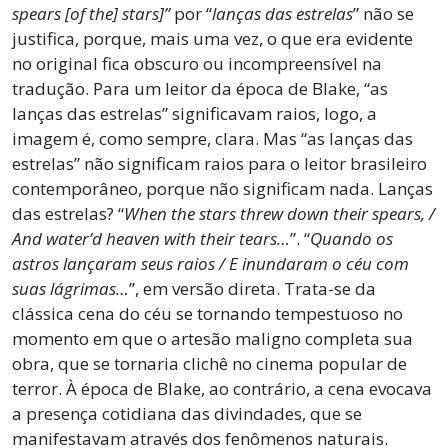
spears [of the] stars]”
por “
lanças das estrelas
” não se
justifica, porque, mais uma vez, o que era evidente
no original fica obscuro ou incompreensível na
tradução. Para um leitor da época de Blake, “as
lanças das estrelas” significavam raios, logo, a
imagem é, como sempre, clara. Mas “as lanças das
estrelas” não significam raios para o leitor brasileiro
contemporâneo, porque não significam nada. Lanças
das estrelas? “
When the stars threw down their spears, /
And water’d heaven with their tears…
”. “
Quando os
astros lançaram seus raios / E inundaram o céu com
suas lágrimas…
”, em versão direta. Trata-se da
clássica cena do céu se tornando tempestuoso no
momento em que o artesão maligno completa sua
obra, que se tornaria clichê no cinema popular de
terror. À época de Blake, ao contrário, a cena evocava
a presença cotidiana das divindades, que se
manifestavam através dos fenômenos naturais.