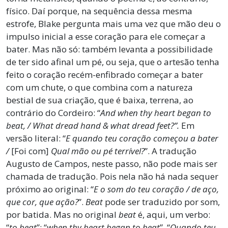
físico. Daí porque, na sequência dessa mesma
estrofe, Blake pergunta mais uma vez que mão deu o
impulso inicial a esse coração para ele começar a
bater. Mas não só: também levanta a possibilidade
de ter sido afinal um pé, ou seja, que o artesão tenha
feito o coração recém-enfibrado começar a bater
com um chute, o que combina com a natureza
bestial de sua criação, que é baixa, terrena, ao
contrário do Cordeiro: “
And when thy heart began to
beat, / What dread hand & what dread feet?”.
Em
versão literal: “
E quando teu coração começou a bater
/
[Foi com]
Qual mão ou pé terrível?
”. A tradução
Augusto de Campos, neste passo, não pode mais ser
chamada de tradução. Pois nela não há nada sequer
próximo ao original: “
E o som do teu coração / de aço,
que cor, que ação?
”.
Beat
pode ser traduzido por som,
por batida. Mas no original
beat
é, aqui, um verbo:
“
to beat
”: “
when thy heart began to beat
”. “
Quando teu