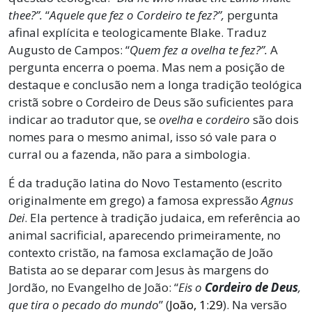
thee?”.
“
Aquele que fez o Cordeiro te fez?”,
pergunta
afinal explícita e teologicamente Blake. Traduz
Augusto de Campos: “
Quem fez a ovelha te fez?”.
A
pergunta encerra o poema. Mas nem a posição de
destaque e conclusão nem a longa tradição teológica
cristã sobre o Cordeiro de Deus são suficientes para
indicar ao tradutor que, se
ovelha
e
cordeiro
são dois
nomes para o mesmo animal, isso só vale para o
curral ou a fazenda, não para a simbologia.
É da tradução latina do Novo Testamento (escrito
originalmente em grego) a famosa expressão
Agnus
Dei
. Ela pertence à tradição judaica, em referência ao
animal sacrificial, aparecendo primeiramente, no
contexto cristão, na famosa exclamação de João
Batista ao se deparar com Jesus às margens do
Jordão, no Evangelho de João: “
Eis o
Cordeiro de Deus
,
que tira o pecado do mundo
” (
João, 1:29
). Na versão