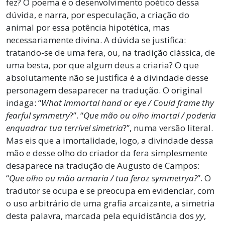
fez? O poema é o desenvolvimento poético dessa
dúvida, e narra, por especulação, a criação do
animal por essa potência hipotética, mas
necessariamente divina. A dúvida se justifica:
tratando-se de uma fera, ou, na tradição clássica, de
uma besta, por que algum deus a criaria? O que
absolutamente não se justifica é a divindade desse
personagem desaparecer na tradução. O original
indaga: “
What immortal hand or eye / Could frame thy
fearful symmetry
?”. “
Que mão ou olho imortal / poderia
enquadrar tua terrível simetria
?”, numa versão literal.
Mas eis que a imortalidade, logo, a divindade dessa
mão e desse olho do criador da fera simplesmente
desaparece na tradução de Augusto de Campos:
“
Que olho ou mão armaria / tua feroz symmetrya?
”. O
tradutor se ocupa e se preocupa em evidenciar, com
o uso arbitrário de uma grafia arcaizante, a simetria
desta palavra, marcada pela equidistância dos
yy
,