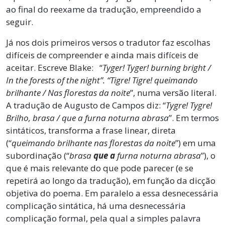
ao final do reexame da tradução, empreendido a
seguir.
Já nos dois primeiros versos o tradutor faz escolhas
difíceis de compreender e ainda mais difíceis de
aceitar. Escreve Blake: “
Tyger! Tyger! burning bright /
In the forests of the night”.
“Tigre! Tigre! queimando
brilhante / Nas florestas da noite
”, numa versão literal.
A tradução de Augusto de Campos diz: “
Tygre! Tygre!
Brilho, brasa / que a furna noturna abrasa
”. Em termos
sintáticos, transforma a frase linear, direta
(“
queimando brilhante nas florestas da noite
”) em uma
subordinação (“
brasa
que a
furna noturna abrasa
”), o
que é mais relevante do que pode parecer (e se
repetirá ao longo da tradução), em função da dicção
objetiva do poema. Em paralelo a essa desnecessária
complicação sintática, há uma desnecessária
complicação formal, pela qual a simples palavra