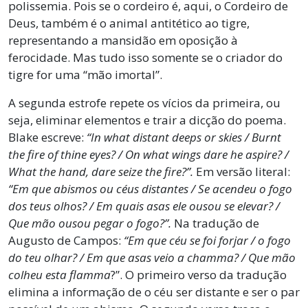
polissemia. Pois se o cordeiro é, aqui, o Cordeiro de
Deus, também é o animal antitético ao tigre,
representando a mansidão em oposição à
ferocidade. Mas tudo isso somente se o criador do
tigre for uma “mão imortal”.
A segunda estrofe repete os vícios da primeira, ou
seja, eliminar elementos e trair a dicção do poema.
Blake escreve:
“In what distant deeps or skies / Burnt
the fire of thine eyes? / On what wings dare he aspire? /
What the hand, dare seize the fire?”.
Em versão literal:
“Em que abismos ou céus distantes / Se acendeu o fogo
dos teus olhos? / Em quais asas ele ousou se elevar? /
Que mão ousou pegar o fogo?”.
Na tradução de
Augusto de Campos:
“Em que céu se foi forjar / o fogo
do teu olhar? / Em que asas veio a chamma? / Que mão
colheu esta flamma
?”. O primeiro verso da tradução
elimina a informação de o céu ser distante e ser o par