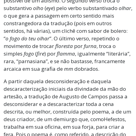
possível de um abismo. O segundo verso troca o
substantivo
olho
(
eye
) pelo verbo substantivado
olhar
,
o que gera a passagem em certo sentido mais
constrangedora da tradução (pois em outros
sentidos, há várias), um clichê com sabor de bolero:
“
o fogo do teu olhar
”. O último verso, repetindo o
movimento de trocar
floresta
por
furna
, troca o
simples
fogo
(
fire
) por
flamma
, igualmente “literária”,
rara, “parnasiana”, e se não bastasse, francamente
arcaica em sua grafia de
mm
dobrados.
A partir daquela desconsideração e daquela
descaracterização iniciais da divindade da mão do
artesão, a tradução de Augusto de Campos passa a
desconsiderar e a descaracterizar toda a cena
descrita, ou melhor, construída pelo poema, a de um
deus criador, de um demiurgo que, comoHefestos,
trabalha em sua oficina, em sua forja, para criar a
fera. Pois o poema é, como referido, a descrição do