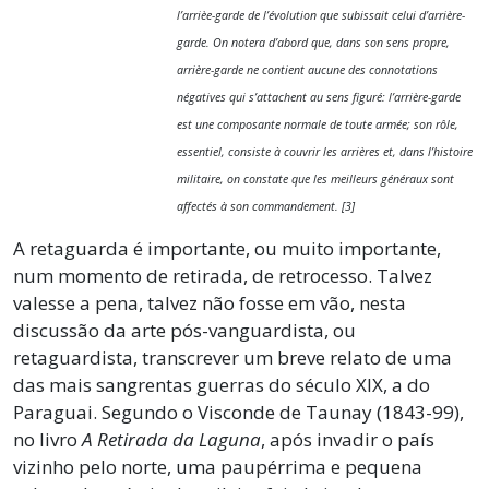
l’arrièe-garde de l’évolution que subissait celui d’arrière-
garde. On notera d’abord que, dans son sens propre,
arrière-garde ne contient aucune des connotations
négatives qui s’attachent au sens figuré: l’arrière-garde
est une composante normale de toute armée; son rôle,
essentiel, consiste à couvrir les arrières et, dans l’histoire
militaire, on constate que les meilleurs généraux sont
affectés à son commandement. [3]
A retaguarda é importante, ou muito importante,
num momento de retirada, de retrocesso. Talvez
valesse a pena, talvez não fosse em vão, nesta
discussão da arte pós-vanguardista, ou
retaguardista, transcrever um breve relato de uma
das mais sangrentas guerras do século XIX, a do
Paraguai. Segundo o Visconde de Taunay (1843-99),
no livro
A Retirada da Laguna
, após invadir o país
vizinho pelo norte, uma paupérrima e pequena