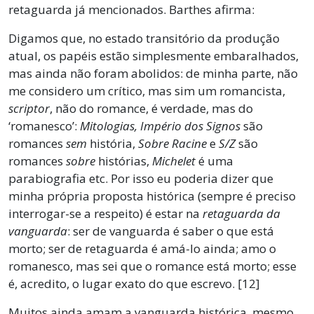
retaguarda já mencionados. Barthes afirma:
Digamos que, no estado transitório da produção
atual, os papéis estão simplesmente embaralhados,
mas ainda não foram abolidos: de minha parte, não
me considero um crítico, mas sim um romancista,
scriptor
, não do romance, é verdade, mas do
‘romanesco’:
Mitologias, Império dos Signos
são
romances
sem
história,
Sobre Racine
e
S/Z
são
romances
sobre
histórias,
Michelet
é uma
parabiografia etc. Por isso eu poderia dizer que
minha própria proposta histórica (sempre é preciso
interrogar-se a respeito) é estar na
retaguarda da
vanguarda
: ser de vanguarda é saber o que está
morto; ser de retaguarda é amá-lo ainda; amo o
romanesco, mas sei que o romance está morto; esse
é, acredito, o lugar exato do que escrevo. [12]
Muitos ainda amam a vanguarda histórica, mesmo