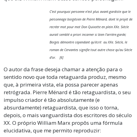
C’est pourquoi personne n’est plus avant-gardiste que le
personnage borgésien de Pierre Ménard, dont le projet de
recréer mot pour mot Don Quixotte en plein XXe. Siècle
aurait semblé a priori incarner si bien l’arrière-garde;
Borges démontre cependant qu’écrit au XXe. Siècle, le
roman de Cervantes signifie tout autre chose qu’au Siècle
d’or. [6]
O autor da frase deseja chamar a atenção para o
sentido novo que toda retaguarda produz, mesmo
que, à primeira vista, ela possa parecer apenas
retrógrada. Pierre Ménard é tão retaguardista, o seu
impulso criador é tão absolutamente (e
absurdamente) retaguardista, que isso o torna,
depois, o mais vanguardista dos escritores do século
XX. O próprio William Marx propôs uma fórmula
elucidativa, que me permito reproduzir: