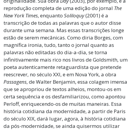
originalidade. Sua obra
Day
(2003), por exemplo, é a
reprodução completa de uma edição do jornal
The
New York Times
, enquanto
Soliloquy
(2001) é a
transcrição de todas as palavras que o autor disse
durante uma semana. Mas essas transcrições longe
estão de serem mecânicas. Como diria Borges, com
magnífica ironia, tudo, tanto o jornal quanto as
palavras não editadas do dia-a-dia, se torna
infinitivamente mais rico nos livros de Goldsmith, um
poeta autenticamente retaguardista que pretende
reescrever, no século XXI, e em Nova York, a obra
Passagens
, de Walter Benjamin, essa colagem imensa
que se apropriou de textos alheios, montou-os em
certa sequência e os desfamiliarizou, como apontou
Perloff, enriquecendo-os de muitas maneiras. Essa
história cotidiana da modernidade, a partir de Paris
do século XIX, dará lugar, agora, à história cotidiana
da pós-modernidade, se ainda quisermos utilizar