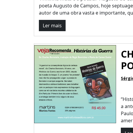
poeta Augusto de Campos, hoje septuagen
autor de uma obra vasta e importante, que 
Ler mais
CH
P
Sérgi
“Hist
a ant
Paulo
ameri