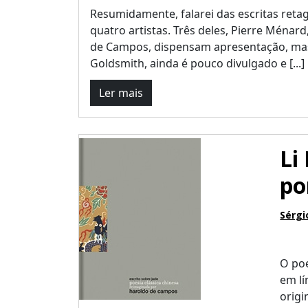
Resumidamente, falarei das escritas reta
quatro artistas. Três deles, Pierre Ménard
de Campos, dispensam apresentação, mas
Goldsmith, ainda é pouco divulgado e [...]
Ler mais
Li
po
Sérgi
O poe
em lí
origi