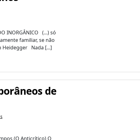
O INORGÂNICO (...) só
amente familiar, se não
 Heidegger Nada [...]
porâneos de
os
mpos (O Anticrítico) O