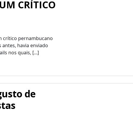
 UM CRÍTICO
m crítico pernambucano
 antes, havia enviado
s nos quais, [...]
gusto de
stas