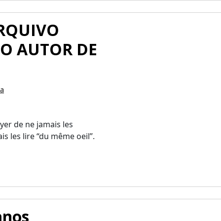
 ARQUIVO
O AUTOR DE
ua
ayer de ne jamais les
 les lire “du même oeil”.
anos