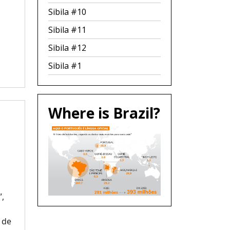
Sibila #10
Sibila #11
Sibila #12
Sibila #1
Where is Brazil?
”,
 de