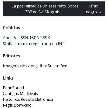
←
La posibilidad de un asesinato. Sobre
Jênio
Z32 de Avi Mograbi
negro
→
Créditos
Ano 25 - ISSN 1806-289X
Sibila – marca registrada no INPI
Editores
Imagens do cabeçalho: Susan Bee
Links
PennSound
Cantigas Medievais
Histórica: Revista Eletrônica
Régis Bonvicino