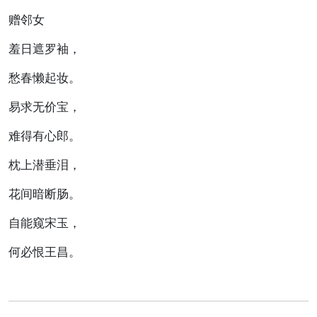
赠邻女
羞日遮罗袖，
愁春懒起妆。
易求无价宝，
难得有心郎。
枕上潜垂泪，
花间暗断肠。
自能窥宋玉，
何必恨王昌。