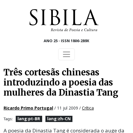
Skip to main content
ANO 25 - ISSN 1806-289X
Três cortesãs chinesas
introduzindo a poesia das
mulheres da Dinastia Tang
Ricardo Primo Portugal
/ 11 jul 2009 /
Crítica
lang:pt-BR
lang:zh-CN
Tags:
A poesia da Dinastia Tang é considerada o auge da