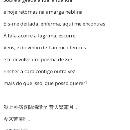
e hoje retornas na amarga neblina
Eis-me deitada, enferma, aqui me encontras
À fala acorre a lágrima, escorre
Vens, e do vinho de Tao me ofereces
e te devolvo um poema de Xie
Encher a cara contigo outra vez
mais do que isso, que posso querer?
湖上卧病喜陆鸿渐至
昔去繁霜月，
今来苦雾时。