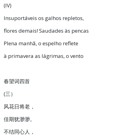
(IV)
Insuportáveis os galhos repletos,
flores demais! Saudades às pencas
Plena manhã, o espelho reflete
à primavera as lágrimas, o vento
春望词四首
(三）
风花日将老，
佳期犹渺渺。
不结同心人，