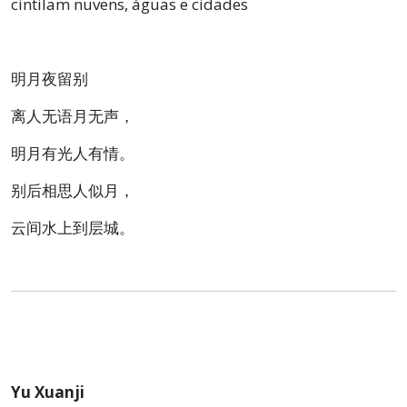
cintilam nuvens, águas e cidades
明月夜留别
离人无语月无声，
明月有光人有情。
别后相思人似月，
云间水上到层城。
Yu Xuanji