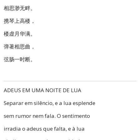
相思渺无畔。
携琴上高楼，
楼虚月华满。
弹著相思曲，
弦肠一时断。
ADEUS EM UMA NOITE DE LUA
Separar em silêncio, e a lua esplende
sem rumor nem fala. O sentimento
irradia o adeus que falta, e à lua