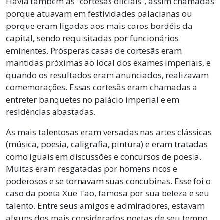
Havia também as “cortesãs oficiais”, assim chamadas
porque atuavam em festividades palacianas ou
porque eram ligadas aos mais caros bordéis da
capital, sendo requisitadas por funcionários
eminentes. Prósperas casas de cortesãs eram
mantidas próximas ao local dos exames imperiais, e
quando os resultados eram anunciados, realizavam
comemorações. Essas cortesãs eram chamadas a
entreter banquetes no palácio imperial e em
residências abastadas.
As mais talentosas eram versadas nas artes clássicas
(música, poesia, caligrafia, pintura) e eram tratadas
como iguais em discussões e concursos de poesia.
Muitas eram resgatadas por homens ricos e
poderosos e se tornavam suas concubinas. Esse foi o
caso da poeta Xue Tao, famosa por sua beleza e seu
talento. Entre seus amigos e admiradores, estavam
alguns dos mais considerados poetas de seu tempo,