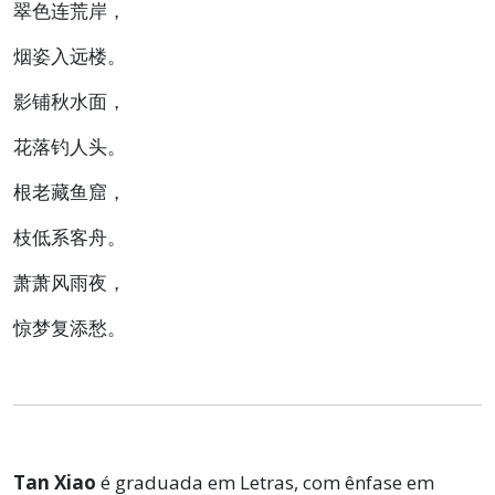
翠色连荒岸，
烟姿入远楼。
影铺秋水面，
花落钓人头。
根老藏鱼窟，
枝低系客舟。
萧萧风雨夜，
惊梦复添愁。
Tan Xiao
é graduada em Letras, com ênfase em