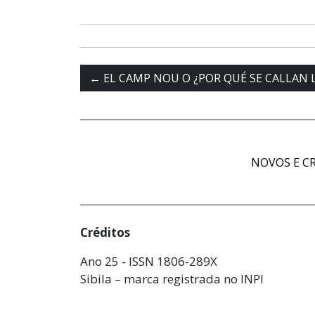
←
EL CAMP NOU O ¿POR QUÉ SE CALLAN 
NOVOS E CR
Créditos
Ano 25 - ISSN 1806-289X
Sibila – marca registrada no INPI