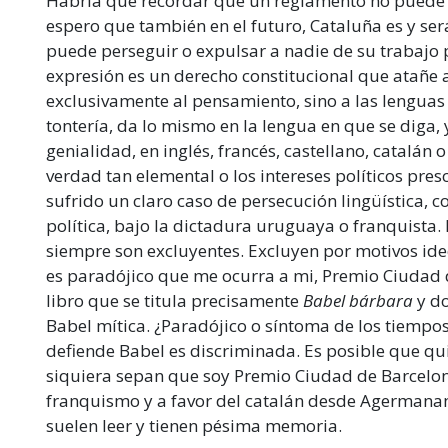
Habría que recordar que un reglamento no puede ir
espero que también en el futuro, Cataluña es y será
puede perseguir o expulsar a nadie de su trabajo p
expresión es un derecho constitucional que atañe a
exclusivamente al pensamiento, sino a las lenguas 
tontería, da lo mismo en la lengua en que se diga,
genialidad, en inglés, francés, castellano, catalán
verdad tan elemental o los intereses políticos pr
sufrido un claro caso de persecución lingüística, 
política, bajo la dictadura uruguaya o franquista.
siempre son excluyentes. Excluyen por motivos ide
es paradójico que me ocurra a mi, Premio Ciudad d
libro que se titula precisamente
Babel bárbara
y do
Babel mítica. ¿Paradójico o síntoma de los tiempo
defiende Babel es discriminada. Es posible que qu
siquiera sepan que soy Premio Ciudad de Barcelon
franquismo y a favor del catalán desde Agermana
suelen leer y tienen pésima memoria.