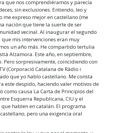
para que nos comprendiéramos y parecía
deces, sin exclusiones. Entiendo, leo y
o me expreso mejor en castellano (me
una nación que tiene la suerte de ser
 comunidad vecinal. Al inaugurar el segundo
a que mis intervenciones eran muy
uimos un año más. He compartido tertulia
tià Alzamora. Este año, en septiembre,
. Pero sorpresivamente, coincidiendo con
V (Corporació Catalana de Ràdio i
 dado que yo hablo castellano. Me consta
a este despido, haciendo valer motivos de
ió como causa La Carta de Principios del
 entre Esquerra Republicana, CIU y el
s que hablen en catalán. El programa
castellano, pero una exigencia oral