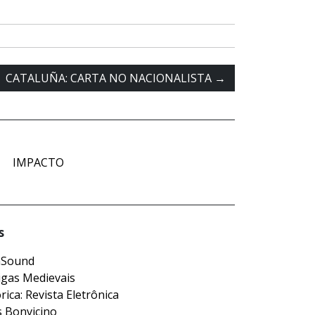
CATALUÑA: CARTA NO NACIONALISTA
→
IMPACTO
s
nSound
igas Medievais
rica: Revista Eletrônica
s Bonvicino