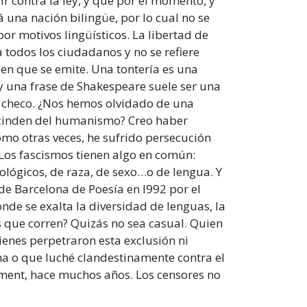
 contra la ley, y que por el momento, y
 una nación bilingüe, por lo cual no se
or motivos lingüísticos. La libertad de
 todos los ciudadanos y no se refiere
en que se emite. Una tontería es una
 y una frase de Shakespeare suele ser una
 o checo. ¿Nos hemos olvidado de una
escinden del humanismo? Creo haber
como otras veces, he sufrido persecución
 Los fascismos tienen algo en común:
ológicos, de raza, de sexo…o de lengua. Y
e Barcelona de Poesía en l992 por el
nde se exalta la diversidad de lenguas, la
s que corren? Quizás no sea casual. Quien
ienes perpetraron esta exclusión ni
a o que luché clandestinamente contra el
ment, hace muchos años. Los censores no