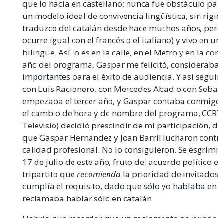
que lo hacía en castellano; nunca fue obstáculo 
un modelo ideal de convivencia lingüística, sin rigi
traduzco del catalán desde hace muchos años, per
ocurre igual con el francés o el italiano) y vivo en 
bilingüe. Así lo es en la calle, en el Metro y en la
año del programa, Gaspar me felicitó, considerab
importantes para el éxito de audiencia. Y así seg
con Luis Racionero, con Mercedes Abad o con Sebas
empezaba el tercer año, y Gaspar contaba conmigo
el cambio de hora y de nombre del programa, CCRT
Televisió) decidió prescindir de mi participación,
que Gaspar Hernández y Joan Barril lucharon contr
calidad profesional. No lo consiguieron. Se esgrim
17 de julio de este año, fruto del acuerdo político
tripartito que
recomienda
la prioridad de invitado
cumplía el requisito, dado que sólo yo hablaba en 
reclamaba hablar sólo en catalán