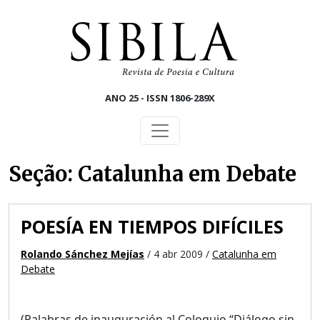
Skip to main content
ANO 25 - ISSN 1806-289X
Seção: Catalunha em Debate
POESÍA EN TIEMPOS DIFÍCILES
Rolando Sánchez Mejías
/ 4 abr 2009 /
Catalunha em
Debate
(Palabras de inauguración al Coloquio “Diálogo sin